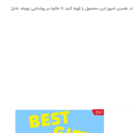
ارژر بی‌سیم پرقدرت هستید، چراغ شارژر بی‌سیم D09 بهترین گزینه پیش روی شماست. همین امروز این محصول را تهیه کنید تا علاوه بر روشنایی بهینه، شارژ