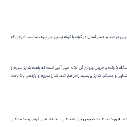
 صرفه‌جویی در فضا و حمل آسان در کیف یا کوله پشتی می‌شود، مناسب افرادی که
باتری داخلی چراغ شارژر بی‌سیم D09 با ظرفیت 1200 میلی‌آمپر ساعت و ولتاژ 3.7 ولت، عملکردی پایدار و طولانی‌مدت را تضمین می‌کند. ولتاژ ورودی این دستگاه 5 ولت و جریان ورودی آن 850 میلی‌آمپر است که باعث شارژ سریع و
شود و می‌تواند بین 1.5 تا 34 ساعت بسته به نوع و شدت استفاده، روشنایی و عملکرد شارژ بی‌سیم را فراهم کند. شارژ سریع و بازدهی بالا باعث
ل کند. این حالت‌ها به خصوص برای فضاهای مطالعه، اتاق خواب و محیط‌های