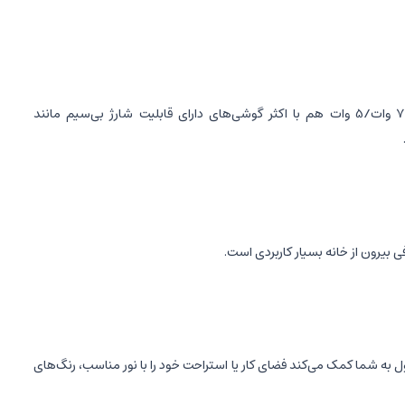
یکی از مهم‌ترین ویژگی‌های چراغ پروژکتور و شارژر بی‌سیم همراه D09، شارژر بی‌سیم 15 وات آن است که با پشتیبانی کرده از توان‌های 10 وات/7.5 وات/5 وات هم با اکثر گوشی‌های دارای قابلیت شارژ بی‌سیم مانند
فی بیرون از خانه بسیار کاربردی است.
صول به شما کمک می‌کند فضای کار یا استراحت خود را با نور مناسب، رنگ‌های