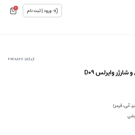
0
ورود
|
ثبت نام
کدکالا:
شارژر وایرلس D09
، آبی، قرمز)