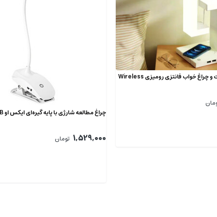
شارژ بی‌سیم 10وات و چراغ خواب فانتزی رومیزی Wireless
مان
چراغ مطالعه شارژی با پایه گیره‌ای ایکس او OZ06B
1,529,000
تومان