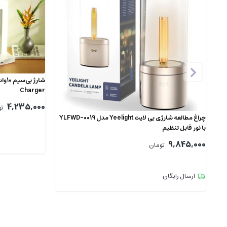
Charger
4,235,000
تو
چراغ مطالعه شارژی یی لایت Yeelight مدل YLFWD-0019
با نور قابل تنظیم
9,845,000
تومان
ارسال رایگان