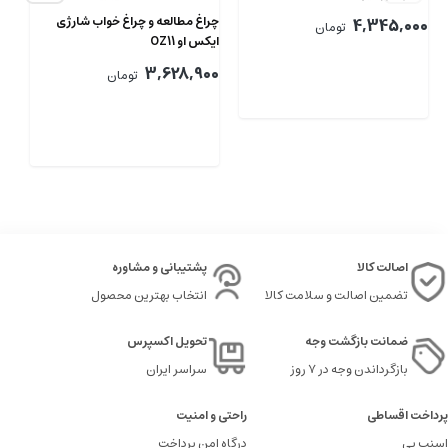
چراغ مطالعه و چراغ خواب شارژی
چر
4,345,000
تومان
ایکس او OZ11
او OZ10
00
3,628,900
تومان
اصالت کالا
پشتیبانی و مشاوره
تضمین اصالت و سلامت کالا
انتخاب بهترین محصول
ضمانت بازگشت وجه
تحویل اکسپرس
بازگرداندن وجه در ۷ روز
سراسر ایران
پرداخت اقساطی
راحتی و امنیت
اسنپ پی
درگاه امن پرداخت