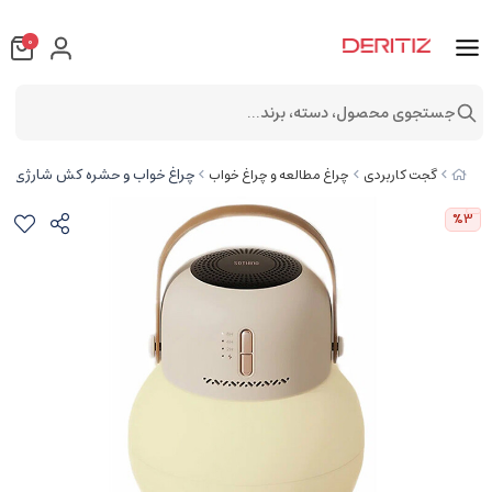
0
جستجوی محصول، دسته، برند...
چراغ خواب و حشره کش شارژی قابل حمل شیائومی t Lamp DSHJ-S-2123
گجت کاربردی
چراغ مطالعه و چراغ خواب
%3