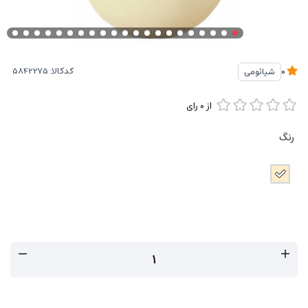
کدکالا:
شیائومی
0
از
0
رای
رنگ