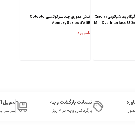
فلش تایپ سی 128 گیگابایت شیائومی Xiaomi
فلش مموری چند سر کوتتسی Coteetci
Memory Series 128GB
Mini Dual Interface U D
ناموجود
وره
ضمانت بازگشت وجه
تحویل 
حصول
بازگرداندن وجه در ۷ روز
سراسر ایر