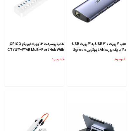
هاب 4 پورت USB 3.0 به 3 پورت USB
هاب پرسرعت 13 پورت اوریکو ORICO
3.0 با یک پورت LAN یوگرین Ugreen
CT2U3-13AB Multi-Port Hub With
Individual Switches USB3
CM252 60719
ناموجود
ناموجود