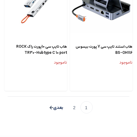
هاب استند تایپ سی 7 پورت بیسوس
هاب تایپ سی 10پورت راک ROCK
TR30-Hub type C 10 port
BS-OH116
ناموجود
ناموجود
2
1