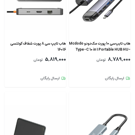
هاب تایپ‌سی 10 پورت مک‌دودو Mcdodo
هاب تایپ سی 8 پورت شفاف کوتتسی
16016
Type-C 10 in 1 Portable HUB HU-
7420
5,819,000
8,789,000
تومان
تومان
ارسال رایگان
ارسال رایگان