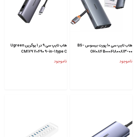
هاب تایپ سی 10 پورت بیسوس BS-
هاب تایپ سی 9 در 1 یوگرین Ugreen
CM179 70490 9-in-1 type C
OH084 B00061800813-00
multifunctional adapter
ناموجود
ناموجود