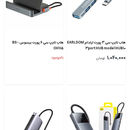
هاب تایپ سی 3 پورت ارلدام EARLDOM
هاب تایپ سی 6 پورت بیسوس BS-
OH115
3port HUB model HUB10
1,040,000
ناموجود
تومان