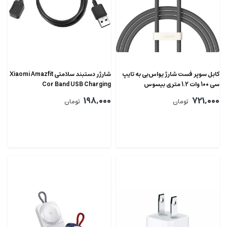
کابل سوپر فست شارژ یواس‌بی به تایپ
شارژر دستبند سلامتی Xiaomi Amazfit
سی 100 وات 1.2 متری بیسوس
Cor Band USB Charging
CAGD010001
198,000
721,000
تومان
تومان