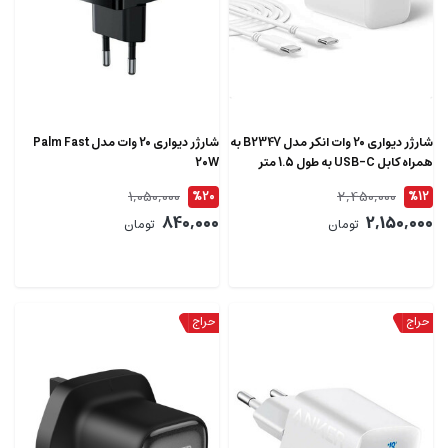
شارژر دیواری 20 وات انکر مدل B2347 به
شارژر دیواری 20 وات مدل Palm Fast
همراه کابل USB-C به طول 1.5 متر
20W
1,050,000
2,450,000
%20
%12
840,000
2,150,000
تومان
تومان