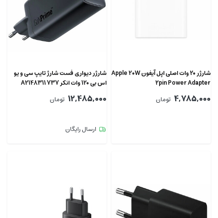
شارژر 20 وات اصلی اپل آیفون Apple 20W
شارژر دیواری فست شارژ تایپ سی و یو
2pin Power Adapter
اس بی 120 وات انکر 737 A2148311
12,485,000
4,785,000
تومان
تومان
ارسال رایگان