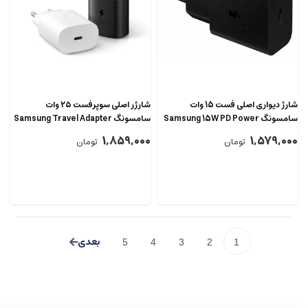
شارژ دیواری اصلی فست 15 وات
شارژر اصلی سوپرفست ۲۵ وات
سامسونگ Samsung 15W PD Power
سامسونگ Samsung Travel Adapter
Charging EP-TA800 25W
Adapter EP-T1510
1,859,000
1,579,000
تومان
تومان
5
4
3
2
1