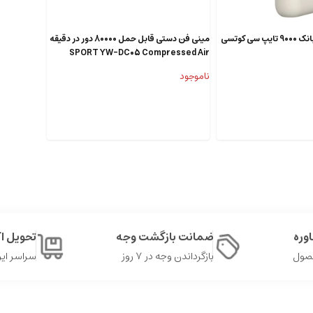
جت فن توربو و پاوربانک 9000 تایپ سی کوتسی
مینی فن دستی قابل حمل 80000 دور در دقیقه
SPORT YW-DC05 Compressed Air
Duster
ناموجود
وره
ضمانت بازگشت وجه
تحویل 
حصول
بازگرداندن وجه در ۷ روز
سراسر ایر