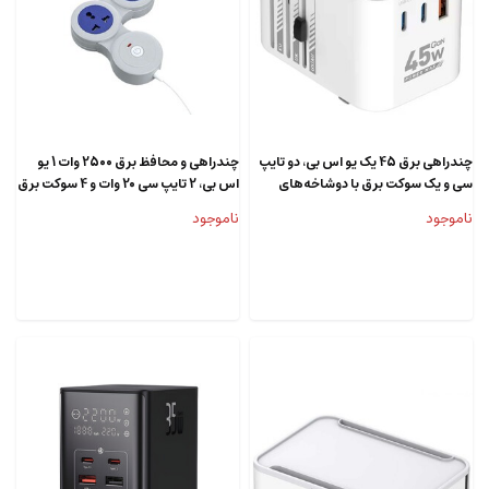
چندراهی برق 45 یک یو اس بی، دو تایپ
چندراهی و محافظ برق 2500 وات 1 یو
سی و یک سوکت برق با دوشاخه‌های
اس بی، 2 تایپ سی 20 وات و 4 سوکت برق
مختلف الدنیو Z8
3 متری پورودو PD-FWCH020-GY
ناموجود
ناموجود