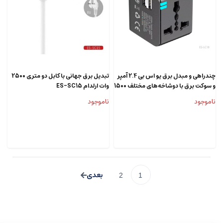
چندراهی و مبدل برق یو اس بی 2.4 آمپر
تبدیل برق جهانی با کابل دو متری 2500
و سوکت برق با دوشاخه‌های مختلف 1500
وات ارلدام ES-SC15
وات ارلدام ES-LC18
ناموجود
ناموجود
2
1