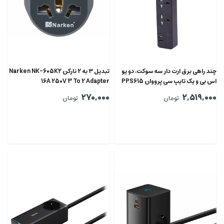
چند راهی برق ارت دار سه سوکت، دو یو
تبدیل ۳ به ۲ نارکن Narken NK-605K2
اس بی و یک تایپ سی پرووان PPS615
16A 250V 3 To 2 Adapter
270,000
2,519,000
تومان
تومان