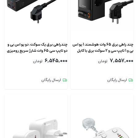
چند راهی برق 65 وات هوشمند 1 یو اس
چندراهی برق یک سوکت، دو یو اس بی و
بی و 1 تایپ سی و 2 سوکت برق با کابل
دو تایپ سی 65 وات شارژ سریع رومیزی
تایپ‌سی متصل بیسوس CCGAN65-
بیسوس CCGAN65-1ACE BS-
6,545,000
7,557,000
تومان
تومان
PSZM000901
S2ACE
ارسال رایگان
ارسال رایگان