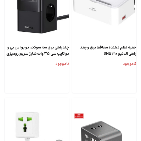
جعبه نظم دهنده محافظ برق و چند
چندراهی برق سه سوکت، دو یو اس بی و
راهی الدنیو SN5310
دو تایپ سی 35 وات شارژ سریع رومیزی
بیسوس CCGAN35-S3ACE BS-
ناموجود
ناموجود
E00023606113-00