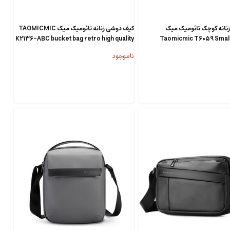
نانه کوچک تائومیک میک
کیف دوشی زنانه تائومیک میک TAOMICMIC
K2136-ABC bucket bag retro high quality
Taomicmic T6059 Smal
sho
ناموجود