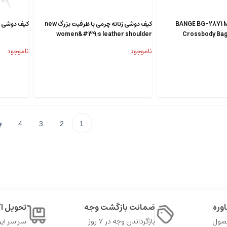
وشی بنج BANGE BG-2871 Men
کیف دوشی زنانه چرمی با ظرفیت بزرگ new
کیف دوشی با
women&#39;s leather shoulder
Crossbody Bag
crossbody bag 5478
ناموجود
ناموجود
4
3
2
1
وره
ضمانت بازگشت وجه
تحویل 
حصول
بازگرداندن وجه در ۷ روز
سراسر ایر