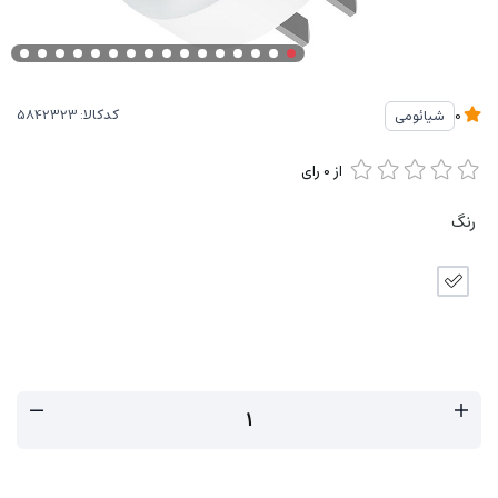
کدکالا:
شیائومی
0
از
0
رای
رنگ