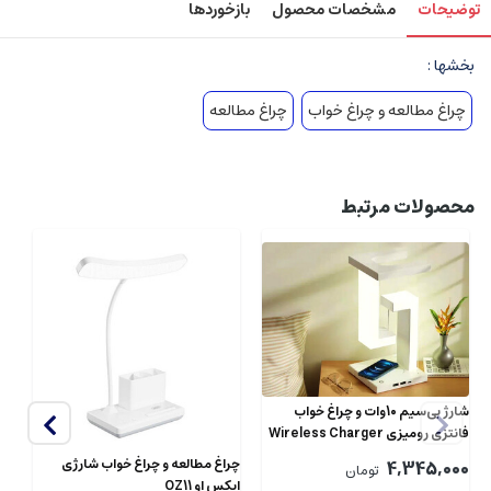
توضیحات
مشخصات محصول
بازخوردها
بخشها :
چراغ مطالعه و چراغ خواب
چراغ مطالعه
محصولات مرتبط
شارژ بی‌سیم 10وات و چراغ خواب
فانتزی رومیزی Wireless Charger
چراغ مطالعه و چراغ خواب شارژی
چر
4,345,000
تومان
ایکس او OZ11
او OZ10