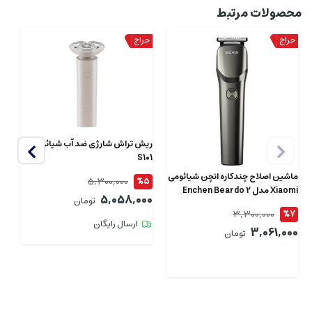
محصولات مرتبط
ریش تراش شارژی ضد آب شیائومی
S101
ماشین اصلاح چندکاره انچن شیائومی
5,300,000
%5
Xiaomi مدل Enchen Beardo 2
اصل 
5,058,000
تومان
شارژی
3,300,000
5
%7
ارسال رایگان
00
3,061,000
تومان