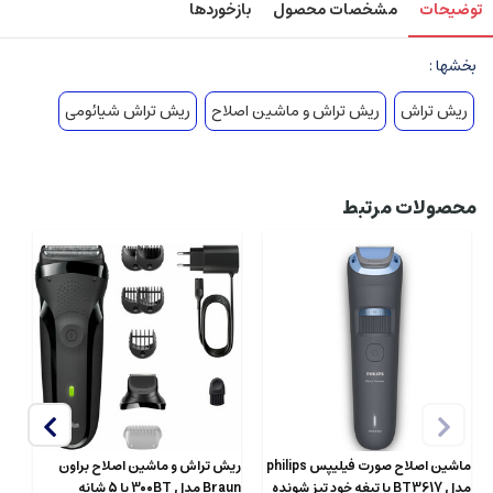
توضیحات
مشخصات محصول
بازخوردها
بخشها :
ریش تراش
ریش تراش و ماشین اصلاح
ریش تراش شیائومی
محصولات مرتبط
ماشین اصلاح صورت فیلیپس philips
ریش تراش و ماشین اصلاح براون
ما
مدل BT3617 با تیغه خود تیز شونده
Braun مدل 300BT با 5 شانه
فیلیپس