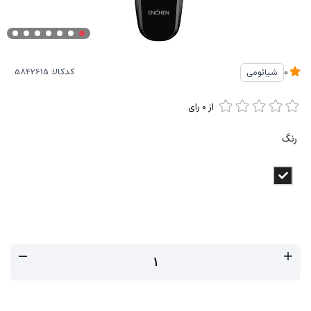
کدکالا:
شیائومی
0
از
0
رای
رنگ