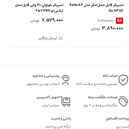
اسپیکر قابل حمل انکر مدل Select 4
اسپیکر بلوتوثی 30 واتی قابل‌حمل
اس
Go A31X1
ایکس او F57 PRO
شار
7,579,000
4,200,000
%7
تومان
1
00
3,890,000
تومان
ارسال رایگان
اصالت کالا
پشتیبانی و مشاوره
تضمین اصالت و سلامت کالا
انتخاب بهترین محصول
ضمانت بازگشت وجه
تحویل اکسپرس
بازگرداندن وجه در ۷ روز
سراسر ایران
پرداخت اقساطی
راحتی و امنیت
اسنپ پی
درگاه امن پرداخت