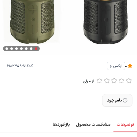
کدکالا:
ایکس او
0
از
0
رای
ناموجود
توضیحات
مشخصات محصول
بازخوردها