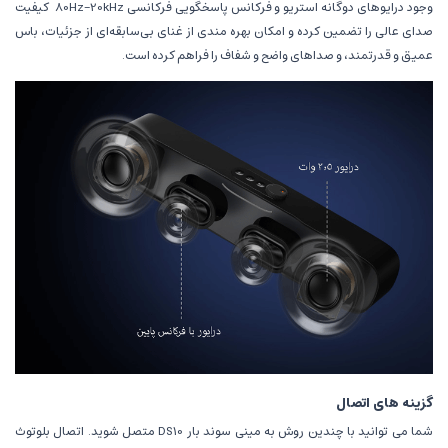
وجود درایوهای دوگانه استریو و فرکانس پاسخگویی فرکانسی
80Hz-20kHz
کیفیت
صدای عالی را تضمین کرده و امکان بهره مندی از غنای بی‌سابقه‌ای از جزئیات، باس
عمیق و قدرتمند، و صداهای واضح و شفاف را فراهم کرده است.
گزینه های اتصال
شما می توانید با چندین روش به مینی سوند بار DS10 متصل شوید. اتصال بلوتوث