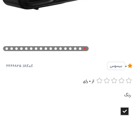
کدکالا:
بیسوس
0
از
0
رای
رنگ