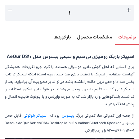
توضیحات
مشخصات محصول
بازخوردها
اسپیکر باریک رومیزی بی سیم و سیمی بیسوس مدل AeQur DS10
برای کسانی که اهل گوش دادن موسیقی هستند یا گیم جزو تفریحات همیشگی
آنهاست استفاده از اسپیکر با کیفیت بالای صدا بسیار مهم است؛ اینکه اسپیکر توانایی
پخش صدا با واقعی ترین حالت را داشته باشد می‌تواند بر محبوبیت آن بیافزاید. بعد از
اسپیکرهایی که مستقیم به برق وصل می‌شدند در هرفضایی امکان استفاده را
نداشتند بلندگوهایی وارد بازار شد که به صورت وایرلس و با بلوتوث قابلیت اتصال و
پخش آهنگ را دارند.
از جمله این کمپانی ها، کمپانی بزرگ
بیسوس
بود که
اسپیکر بلوتوثی
قابل حمل
بیسوس Baseus AeQur Series DS10 Desktop Mini Soundbar Bluetooth Speaker
A20054402111-01 را وارد بازار کرد.