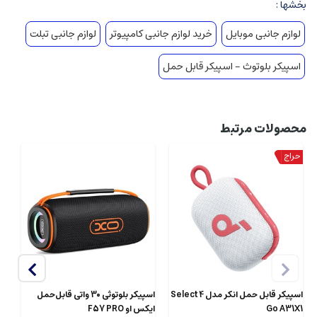
بخشها :
لوازم جانبی موبایل
خرید لوازم جانبی کامپیوتر
لوازم جانبی تبلت
اسپیکر بلوتوث - اسپیکر قابل حمل
محصولات مرتبط
اسپیکر قابل حمل انکر مدل Select 4
اسپیکر بلوتوثی 30 واتی قابل‌حمل
اس
Go A31X1
ایکس او F57 PRO
شار