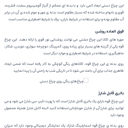
این چراغ دستی ابعاد کمی دارد
و با بدنه ای محکم از آلیاژ آلومینیوم سخت، فشرده،
قوی و بادوام ساخته شده که بسیار مقاوم است.بدنه ی مهر و موم شده ی آن،
در برابر
آب مقاوم بوده و برای استفاده در شرایط باران، برف یا شرایط اضطراری مناسب است.
فوق العاده روشن
مهره های LED این چراغ مشتی می توانند روشنایی نور قوی را ارائه دهند. این چراغ
قوه یکی از گزینه های بسیار برای پیاده روی، کمپینگ، دوچرخه سواری، دویدن، شکار،
ماهیگیری، استفاده در شرایط اضطراری و موارد دیگر است.
روی بدنه ی این چراغ قوه، LEDهای رنگی کوچکی به کار رفته است که ضمن ایجاد
ظاهری جذاب برای آن باعث می شود تا در تاریکی شب به راحتی آن را پیدا نمایید.
باتری قابل شارژ
این چراغ قوه دارای یک باتری قابل شارژ است که با پورت تایپ سی شارژ می شود و می
توانید برای شارژ آن از شارژر موبایلتان استفاده کنید البته کابل شارژ همراه محصول
وجود دارد.
روی بدنه ی چراغ قوه اسمایلینگ شارک یک نمایشگر دیجیتالی وجود دارد که میزان