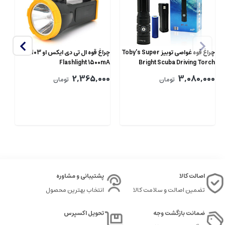
چراغ قوه غواصی توبیز Toby's Super
چراغ قوه ال تی دی ایکس او XO YH03
Flashlight 1500mA
Bright Scuba Driving Torch
Ah
1600lm 100m DT-01
00
2,365,000
3,080,000
تومان
تومان
اصالت کالا
پشتیبانی و مشاوره
تضمین اصالت و سلامت کالا
انتخاب بهترین محصول
ضمانت بازگشت وجه
تحویل اکسپرس