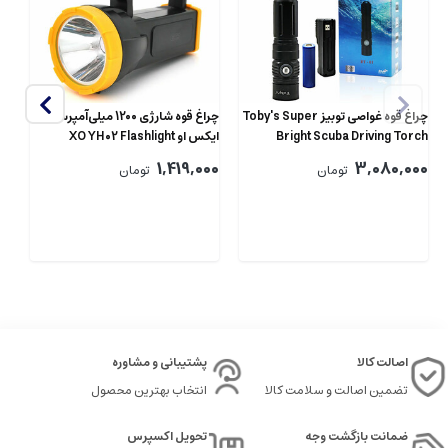
چراغ قوه غواصی توبیز Toby's Super
چراغ قوه شارژی 1200 میلی‌آمپرساعت
Bright Scuba Driving Torch
ایکس او XO YH02 Flashlight
ng
ht
1200mAh
1600lm 100m DT-01
1,419,000
3,080,000
تومان
تومان
2
00
اصالت کالا
پشتیبانی و مشاوره
تضمین اصالت و سلامت کالا
انتخاب بهترین محصول
ضمانت بازگشت وجه
تحویل اکسپرس