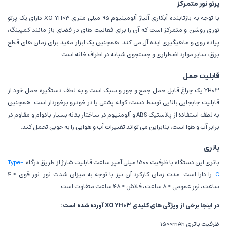
پرتو نور متمرکز
با توجه به بازتابنده آبکاری آلیاژ آلومینیوم 95 میلی متری XO YH03 دارای یک پرتو
نوری روشن و متمرکز است که آن را برای فعالیت های در فضای باز مانند کمپینگ،
پیاده روی و ماهیگیری ایده آل می کند. همچنین یک ابزار مفید برای زمان های قطع
برق، سایر موارد اضطراری و جستجوی شبانه در اطراف خانه است.
قابلیت حمل
YH03 یک چراغ قابل حمل جمع و جور و سبک است و به لطف دستگیره حمل خود از
قابلیت جابجایی بالایی توسط دست، کوله پشتی یا در خودرو برخوردار است. همچنین
به لطف استفاده از پلاستیک ABS و آلومنیوم در ساختار بدنه بسیار بادوام و مقاوم در
برابر آب و هوا است، بنابراین می تواند تغییرات آب و هوایی را به خوبی تحمل کند.
باتری
باتری این دستگاه با ظرفیت 1500 میلی آمپر ساعت قابلیت شارژ از طریق درگاه
Type-
C
را دارا است. مدت زمان کارکرد آن نیز با توجه به میزان شدت نور: نور قوی ≥ 4
ساعت، نور عمومی ≥ 8 ساعت، فلاش ≥ 48 ساعت متفاوت است.
در اینجا برخی از ویژگی های کلیدی XO YH03 آورده شده است:
ظرفیت باتری 1500mAh