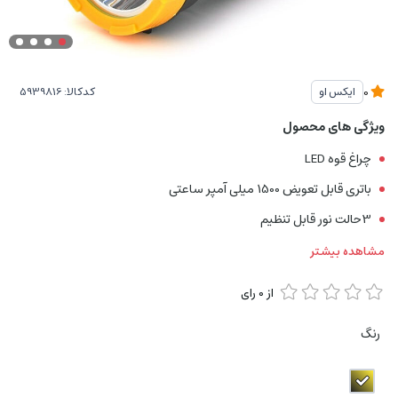
کدکالا:
ایکس او
0
ویژگی های محصول
چراغ قوه LED
باتری قابل تعویض 1500 میلی آمپر ساعتی
3حالت نور قابل تنظیم
مشاهده بیشتر
از
0
رای
رنگ