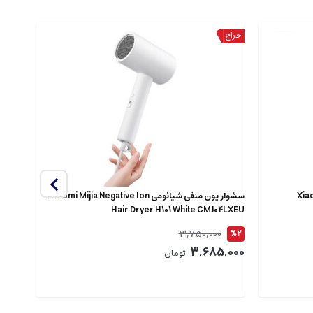
Xiaomi
سشوار یون منفی شیائومی Xiaomi Mijia Negative Ion
 350ml
Hair Dryer H101 White CMJ04LXEU
3,750,000
%8
%2
7,000
3,685,000
تومان