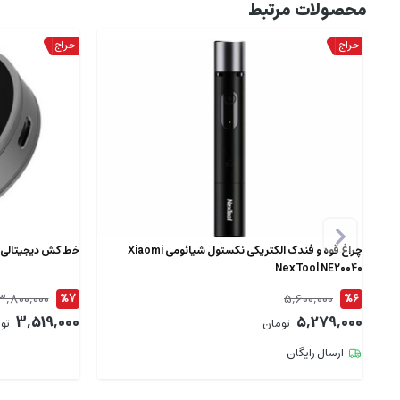
محصولات مرتبط
چراغ قوه و فندک الکتریکی نکستول شیائومی Xiaomi
خط کش دیجیتالی چندکاره 
NexTool NE20040
3,800,000
5,600,000
%7
%6
3,519,000
5,279,000
تومان
تو
ارسال رایگان