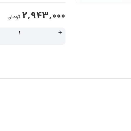
2,943,000
تومان