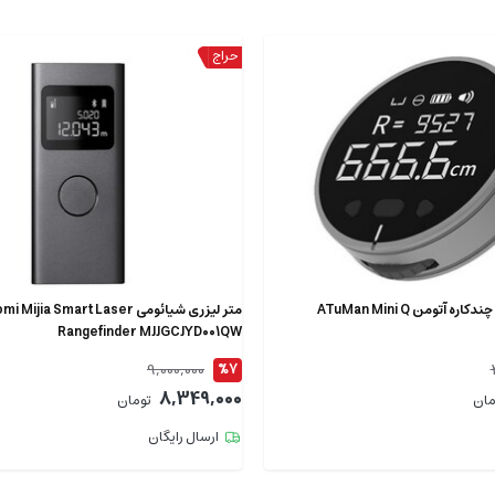
آتومن ATuMan Mini Q
متر لیزری شیائومی  Mijia Smart Laser
Rangefinder MJJGCJYD001QW
9,000,000
%7
8,349,000
مان
تومان
ارسال رایگان