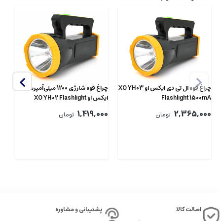
چراغ قوه ال تی دی ایکس او XO YH03
چراغ قوه شارژی 1200 میلی‌آمپرساعت
Flashlight 1500mA
ایکس او XO YH02 Flashlight
mp
00
1200mAh
00
1,419,000
2,365,000
تومان
تومان
اصالت کالا
پشتیبانی و مشاوره