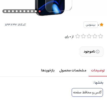
کدکالا:
بیسوس
0
از
0
رای
ناموجود
توضیحات
مشخصات محصول
بازخوردها
بخشها :
گلس و محافظ صفحه