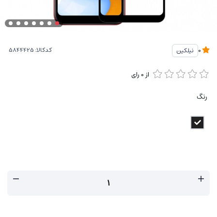
کدکالا:
نیلکین
0
از
0
رای
رنگ