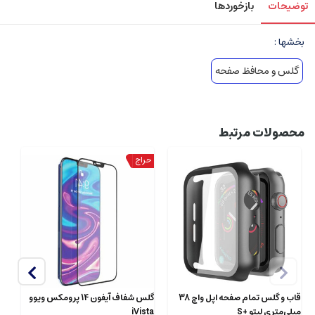
توضیحات
بازخوردها
بخشها :
گلس و محافظ صفحه
محصولات مرتبط
قاب و گلس تمام صفحه اپل واچ 38
گلس شفاف آیفون 14 پرومکس ویوو
میلی‌متری لیتو +S
iVista
ta