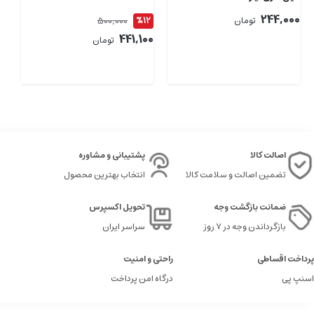
244,000
500,000
تومان
%12
2
00
441,100
تومان
اصالت کالا
پشتیبانی و مشاوره
تضمین اصالت و سلامت کالا
انتخاب بهترین محصول
ضمانت بازگشت وجه
تحویل اکسپرس
بازگرداندن وجه در ۷ روز
سراسر ایران
پرداخت اقساطی
راحتی و امنیت
اسنپ پی
درگاه امن پرداخت