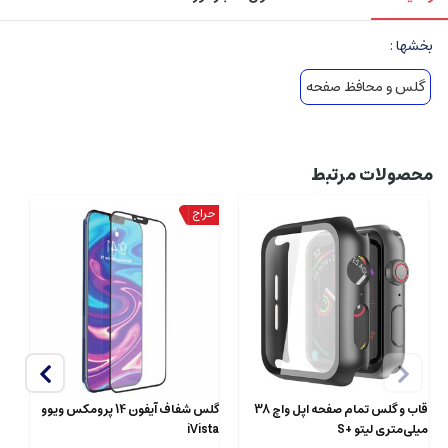
بخشها :
گلس و محافظ صفحه
محصولات مرتبط
قاب و گلس تمام صفحه اپل واچ 38
گلس شفاف آیفون 14 پرومکس ویوو
میلی‌متری لیتو +S
iVista
ta