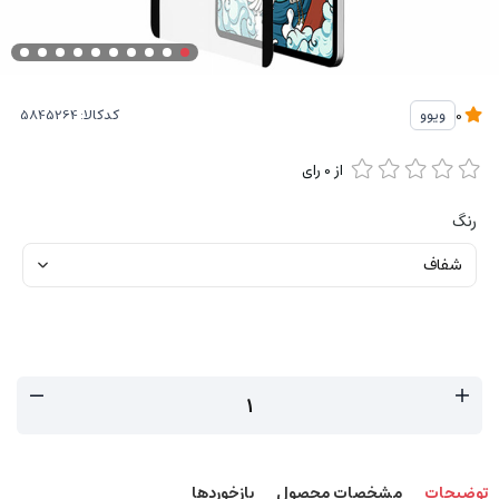
کدکالا:
ویوو
0
از
0
رای
رنگ
توضیحات
مشخصات محصول
بازخوردها