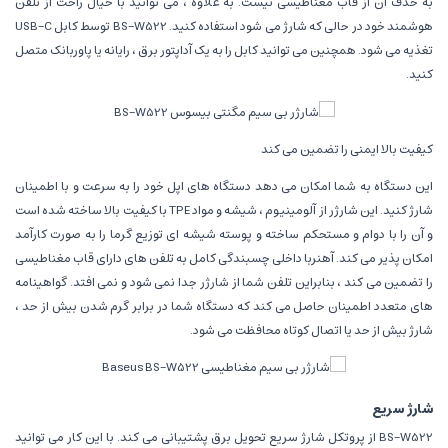
به حذف آن از قاب مغناطیسی نیست. به علاوه ، می توانید با خیال راحت از تلفن
هوشمند خود در حالی که شارژ می شود استفاده کنید. BS-W522 توسط کابل USB-C
تغذیه می شود. همچنین می توانید کابل را به یک آداپتور برق ، رایانه یا پاوربانک متصل
کنید.
کیفیت بالا ایمنی را تضمین می کند
این دستگاه به شما امکان می دهد دستگاه های اپل خود را به سرعت و با اطمینان
شارژ کنید. این شارژر از آلومینیوم ، شیشه و مواد TPE با کیفیت بالا ساخته شده است
و آن را با دوام و مستحکم ساخته و پوسته شیشه ای توزیع گرما را به صورت کارآمد
امکان پذیر می کند. آهنربا داخلی چسبندگی کامل به تلفن های دارای قاب مغناطیسی
را تضمین می کند ، بنابراین تلفن شما از شارژر جدا نمی شود و نمی افتد. گواهینامه
های متعدد اطمینان حاصل می کند که دستگاه شما در برابر گرم شدن بیش از حد ،
شارژ بیش از حد یا اتصال کوتاه محافظت می شود.
شارژ سریع
BS-W522 از پروتکل شارژ سریع تحویل برق پشتیبانی می کند. با این کار می توانید