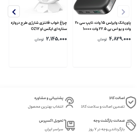
پاوربانک وایرلس 15 وات، تایپ سی 20
چراغ خواب فانتزی شارژی طرح دروازه
شا
وات و یو اس بی 22.5 وات 10000
ستاره ای ایکس او OZ12
خوا
جویروم JR-PBM12
2,145,000
4,829,000
تومان
تومان
6
00
اصالت کالا
پشتیبانی و مشاوره
تضمین اصالت و سلامت کالا
انتخاب بهترین محصول
ضمانت بازگشت وجه
تحویل اکسپرس
بازگرداندن وجه در ۷ روز
سراسر ایران