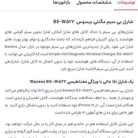
توضیحات
مشخصات محصول
بازخوردها
شارژر بی سیم مگنتی بیسوس BS-W522
شارژرهای بی سیم با حذف کابل های شارژ امکان شارژ بدون سیم گوشی های
هوشمند را برای کاربران فراهم کرده اند که باعث ماندگاری و دوام بهتر پورت های
شارژ می شود. یکی از جدیدترین شارژرهای بی سیم موجود در بازار، مدل Baseus
Simple mini Magnetic Wireless Charger BS-W522 است که کاربران می توانند با
استفاده از آن، دستگاه های هوشمند خود را بدون اتصال به کابل شارژ، شارژدهی
کنند. این شارژر بی سیم قابلیت شارژ سریع دارد.
یک شارژر Qi عالی با ویژگی مغناطیسی Baseus BS-W522!
شارژر بی سیم مغناطیسی Baseus BS-W522 شارژ سریع تا 15 وات را فراهم می کند
و مهمتر از همه ، به لطف محافظت چندگانه هوشمند، قابل اطمینان و ایمن است.
هنگام شارژ مجدد آن ، از iPhone 12 خود استفاده کنید یا بدون مشکل بازی کنید. به
طور خاص برای مدل های آیفون 12 طراحی شده است.
این شارژر قابل استفاده هم در خانه و هم در محل کار یا در حال حرکت خواهد بود.
استفاده از این دستگاه آسان و راحت است ، زیرا در پشت تلفن شما قرار گرفته و نیازی