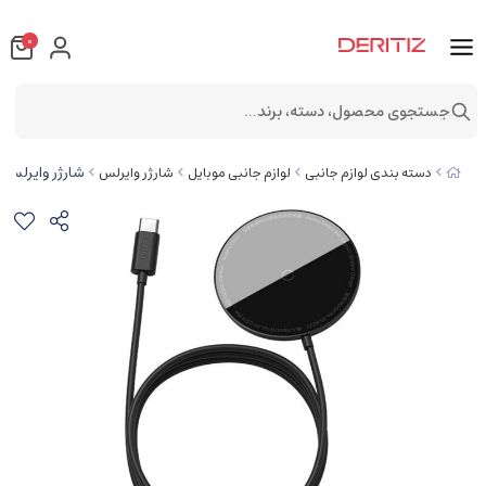
0
جستجوی محصول، دسته، برند...
شارژر وایرلس مگنتی بیسوس s Charger
دسته بندی لوازم جانبی
لوازم جانبی موبایل
شارژر وایرلس