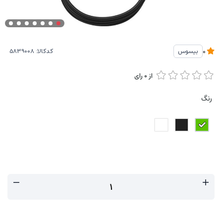
کدکالا:
بیسوس
0
از
0
رای
رنگ