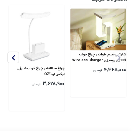
شارژ بی‌سیم 10وات و چراغ خواب
فانتزی رومیزی Wireless Charger
چراغ مطالعه و چراغ خواب شارژی
چر
4,345,000
تومان
ایکس او OZ11
او OZ10
00
3,628,900
تومان