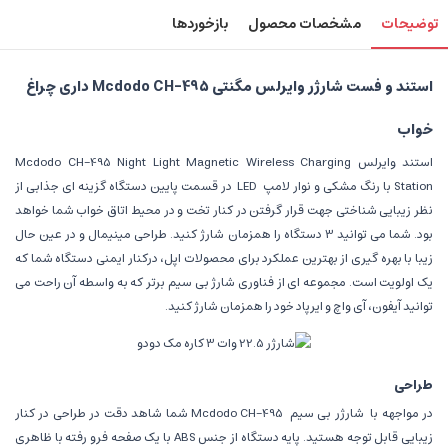
توضیحات
مشخصات محصول
بازخوردها
استند و فست شارژر وایرلس مگنتی Mcdodo CH-495 داری چراغ
خواب
استند وایرلس Mcdodo CH-495 Night Light Magnetic Wireless Charging
Station با رنگ مشکی و نوار لامپ
LED
در قسمت پایین دستگاه گزینه ای جذابی از
نظر زیبایی شناختی جهت قرار گرفتن در کنار تخت و در محیط اتاق خواب شما خواهد
بود. شما می توانید 3 دستگاه را همزمان شارژ کنید. طراحی مینیمال و در عین حال
زیبا با بهره گیری از بهترین عملکرد برای محصولات اپل، درکنار ایمنی دستگاه شما که
یک اولویت است. مجموعه ای از فناوری شارژ بی سیم برتر که به واسطه آن راحت می
توانید آیفون، آی واچ و ایرپاد خود را همزمان شارژ کنید.
طراحی
در مواجهه با
شارژر بی سیم
Mcdodo CH-495 شما شاهد دقت در طراحی در کنار
زیبایی قابل توجه هستید. پایه دستگاه از جنس ABS با یک صفحه فرو رفته با ظاهری