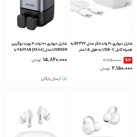
شارژر دیواری 20 وات انکر مدل B2347 به
شارژر دیواری ۱۰۰ وات ۴ پورت یوگرین
همراه کابل USB-C به طول 1.5 متر
UGREEN مدل 45648B (X688) با
فناوری GaN
15,840,000
2,450,000
%12
تومان
2,150,000
تومان
ارسال رایگان