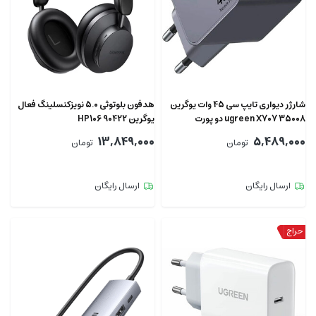
شارژر دیواری تایپ سی 45 وات یوگرین
هدفون بلوتوثی 5.0 نویزکنسلینگ فعال
ugreen X707 35008 دو پورت
یوگرین HP106 90422
13,849,000
5,489,000
تومان
تومان
ارسال رایگان
ارسال رایگان