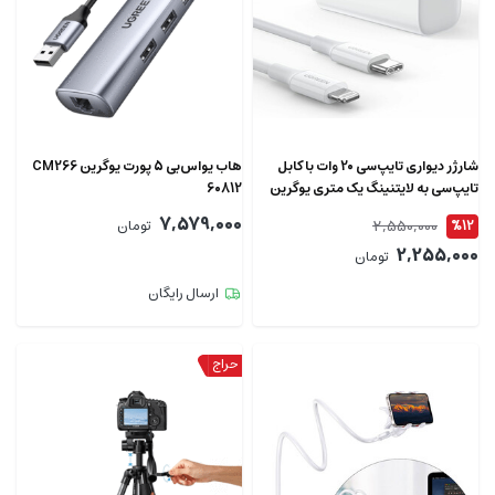
شارژر دیواری تایپ‌سی 20 وات با کابل
هاب یو‌اس‌بی 5 پورت یوگرین CM266
تایپ‌سی به لایتنینگ یک متری یوگرین
60812
CD137 50698
7,579,000
2,550,000
%12
تومان
2,255,000
تومان
ارسال رایگان