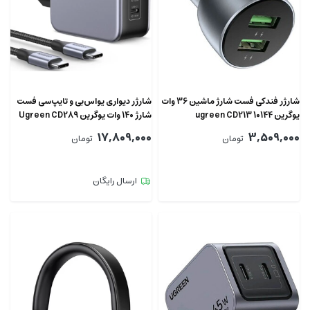
شارژر فندکی فست شارژ ماشین 36 وات
شارژر دیواری یو‌اس‌بی و تایپ‌‌سی فست
یوگرین ugreen CD213 10144
شارژ 140 وات یوگرین Ugreen CD289
90549 با کابل دوسر تایپ‌سی
17,809,000
3,509,000
تومان
تومان
ارسال رایگان