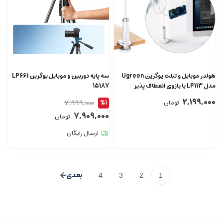
هولدر موبایل و تبلت یوگرین Ugreen
سه پایه دوربین و موبایل یوگرین LP661
مدل LP113 با بازوی انعطاف پذیر
15187
2,199,000
7,999,000
تومان
%1
7,909,000
تومان
ارسال رایگان
4
3
2
1