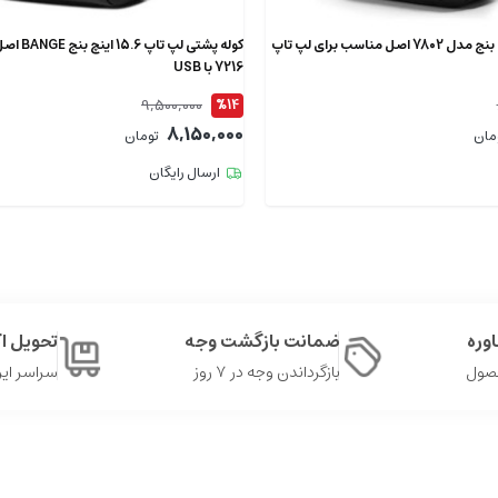
کوله پشتی لپ تاپ بنج مدل 7802 اصل مناسب برای لپ تاپ
7216 با USB
9,500,000
%14
8,150,000
مان
تومان
ارسال رایگان
وره
ضمانت بازگشت وجه
تحویل 
حصول
بازگرداندن وجه در ۷ روز
سراسر ایر