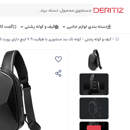
دسته بندی لوازم جانبی
کیف و کوله پشتی
گجت کار
کیف و کوله پشتی
کوله تک بند منشوری با ظرفیت 7.9 اینچ دارای پورت USB بنج BANGE BG-7213 PRISM CROSSBODY BAG