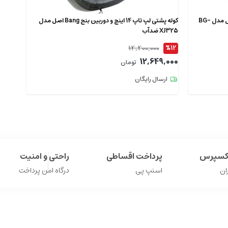
کوله پشتی لپ تاپ 15.6 اینچ بنج BANGE اصل مدل BG-
کوله‌ پشتی لپ‌ تاپ 14 اینچ و دوربین بنج Bang اصل مدل
XJ325 ضدآب
XJ327 ضدآ
14,400,000
%12
%12
9,000
12,649,000
تومان
ارسال رایگان
ارس
اکسپرس
پرداخت اقساطی
راحتی و امنیت
ان
اسنپ پی
درگاه امن پرداخت