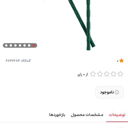
کدکالا:
0
از
0
رای
ناموجود
توضیحات
مشخصات محصول
بازخوردها