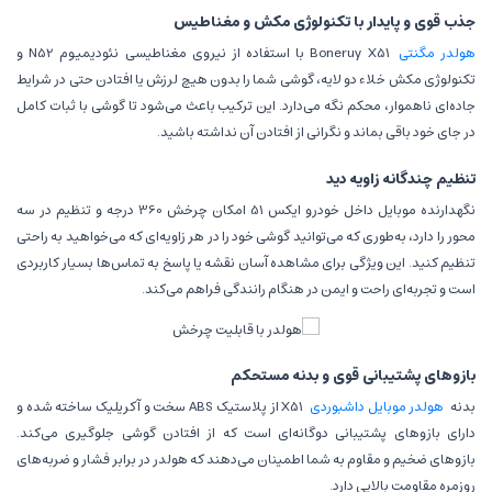
جذب قوی و پایدار با تکنولوژی مکش و مغناطیس
هولدر مگنتی
Boneruy X51 با استفاده از نیروی مغناطیسی نئودیمیوم N52 و
تکنولوژی مکش خلاء دو لایه، گوشی شما را بدون هیچ لرزش یا افتادن حتی در شرایط
جاده‌ای ناهموار، محکم نگه می‌دارد. این ترکیب باعث می‌شود تا گوشی با ثبات کامل
در جای خود باقی بماند و نگرانی از افتادن آن نداشته باشید.
تنظیم چندگانه زاویه دید
نگهدارنده موبایل داخل خودرو ایکس 51 امکان چرخش 360 درجه و تنظیم در سه
محور را دارد، به‌طوری که می‌توانید گوشی خود را در هر زاویه‌ای که می‌خواهید به راحتی
تنظیم کنید. این ویژگی برای مشاهده آسان نقشه یا پاسخ به تماس‌ها بسیار کاربردی
است و تجربه‌ای راحت و ایمن در هنگام رانندگی فراهم می‌کند.
بازوهای پشتیبانی قوی و بدنه مستحکم
بدنه
هولدر موبایل داشبوردی
X51 از پلاستیک ABS سخت و آکریلیک ساخته شده و
دارای بازوهای پشتیبانی دوگانه‌ای است که از افتادن گوشی جلوگیری می‌کند.
بازوهای ضخیم و مقاوم به شما اطمینان می‌دهند که هولدر در برابر فشار و ضربه‌های
روزمره مقاومت بالایی دارد.