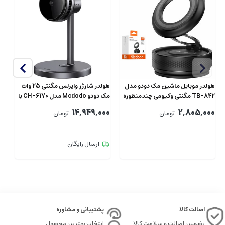
هولدر موبایل ماشین مک دودو مدل
هولدر شارژر وایرلس مگنتی 25 وات
هو
TB-842 مگنتی وکیومی چندمنظوره
مک دودو Mcdodo مدل CH-6170 با
فن
وک
00
14,949,000
2,805,000
تومان
تومان
ارسال رایگان
اصالت کالا
پشتیبانی و مشاوره
تضمین اصالت و سلامت کالا
انتخاب بهترین محصول