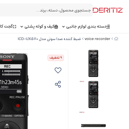
دسته بندی لوازم جانبی
کیف و کوله پشتی
گجت کار
voice recorder
ضبط کننده صدا سونی مدل ICD-UX570
9
تخفیف