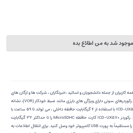
وجود شد به من اطلاع بده
اربران از جمله دانشجویان و اساتید ،خبرنگاران ، شرکت ها و ارگان های
دولتی و موسسات خصوصی صدا و سیما و تمام کسانی که به دنبال ضبط صدای حرفه ای و قدرتمند با امکانات بالا می باشند از محبوبیت بالایی برخوردار است .رکوردرهای سونی دارای ویژگی های بارزی مانند ضبط خودکار (VOR)، نشانه
گذاری پخش (T-MARK)، تکرار پخش (A-B Repeat)، جستجوی سریع (Easy Search) و پوشه بندی اطلاعات می باشند. ضبط صدای جدید سونی مدل ICD-UX570 با استفاده از 4 گیگابایت حافظه داخلی ، می تواند تا 59 ساعت با
کیفیت MP3 128kbps (STEREO) ضبط کند. به علاوه ، می توانید با استفاده از کارتهای حافظه متناسب با رکوردر خود حافظه دستگاهتان را افزایش دهید .رکوردر ICD-UX570 کارت حافظه MicroSDHC را تا حداکثر 32 گیگابایت
پشتیبانی میکند.انتقال فایل ها به رایانه بسیار سریع و راحت انجام می شود. برای اتصال فوری کافیست فقط قسمت USB (USB سرخود) رکوردر ICD-UX570 را مستقیماً به پورت USB کامپیوتر خود وصل کنید. برای انتقال اطلاعات به