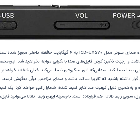
ضبط‌کننده صدای سونی مدل ICD-UX570 به ۴ گیگابایت ح
شت و از‌جهت ذخیره کردن فایل‌های صدا با‌ نگرانی مواجه نخواهید شد. این‌محص
بی صدا ضبط کند. صدایی‌که این میکروفن ضبط می‌کند خیلی شفاف خواهد‌بود و
 قرار داشته باشید که تقریبا ساکت باشد و صدای مزاحمی در‌آن به‌گوش نرسد
و به‌همین دلیل کیفیت صداهای ضبط شده، شما‌را راضی خواهد کرد. یک ضبط‌کننده
 رابط USB می‌توانید فایل‌های خود‌را به کامپیوتر منتقل کنید و این‌ضبط‌کننده صدا را شارژ کنید.