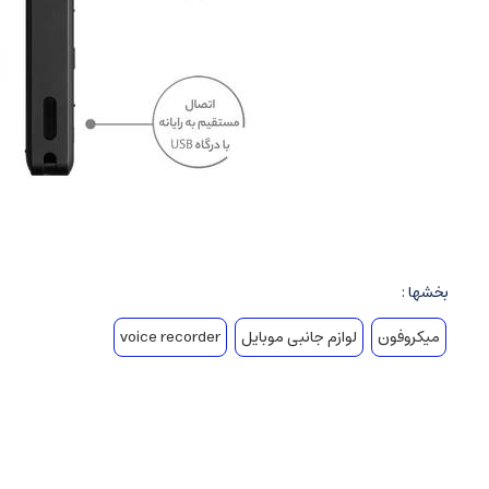
بخشها :
میکروفون
لوازم جانبی موبایل
voice recorder