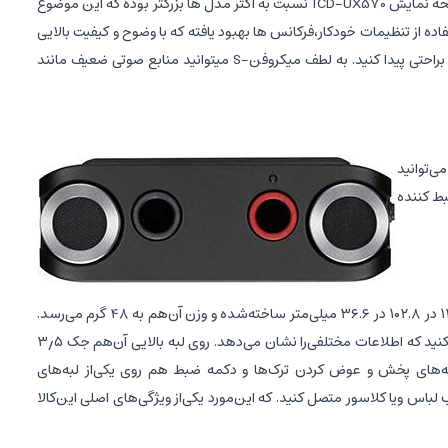
کابل USB احتیاجی نیست.ضبط صدای سونی مدل UX570 بسیا رسبک و نازک است ،این امر باعث میشود که این ضبط صدا همراه همیشگی شما باشد. صفحه نمایش ICD-UX570 نسبت به اکثر مدل ها بزرگتر بوده که این موضوع
حساسیت میکروفن از دست رفته اند، با استفاده از تنظیمات خودکار،فرکانس ها بهبود یافته که با وضوح و کیفیت بالایی
ذخیره میشوند.شما میتوانید با استفاده از قابلیت Time Jump بصورت پرشی( 10٪ از کل زمان پخش یک ضبط )بخش مهمی را که در جستجوی آن هستید براحتی پیدا کنید. به لطف میکروفن-S میتوانید منابع صوتی ضعیف مانند
ی‌توانید
بط کننده
این‌ضبط‌کننده صدا ظاهر ساده و کلاسیکی دارد. بسیار باریک ساخته‌شده و وزن بسیار کمی هم دارد. ضبط‌کننده صدای سونی مدل ICD-UX570 در‌ابعاد ۱۲.۲ در ۱۰۲.۸ در ۳۶.۶ میلی‌متر ساخته‌شده و وزن آن‌هم به ۴۸ گرم می‌رسد.
به‌راحتی می‌توانید این ضبط‌کننده صدا را حمل کنید و آن‌را در مکان‌های مختلف قرار دهید. روی این‌ضبط‌کننده صدا یک صفحه نمایش کوچک مشاهده می‌کنید که اطلاعات مختلفی‌را نشان می‌دهد. روی لبه بالایی آن‌هم جک ۳٫۵
مه‌های پخش و عوض کردن ترک‌ها و دکمه ضبط هم روی یکی‌از لبه‌های
باس و‌یا کلاسور متصل کنید. که این‌مورد یکی‌از ویژگی‌های اصلی این‌کالا