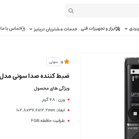
بردی
ابزار و تجهیزات فنی
تماس با ما
خدمات مشتریان دریتیز
سونی
5
ضبط کننده صدا سونی مدل ICD-UX570
ویژگی های محصول
وزن : 48 گرم
ابعاد: 102.8x36.6x12.2mm
ظرفیت حافظه:4GB