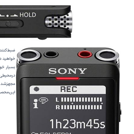
خواهید دا
بسیار خو
در‌محیطی
مجهز‌شده 
این‌محصول، سونی رابط USB هم قرار‌داده‌ است. به‌وسیله ایهن