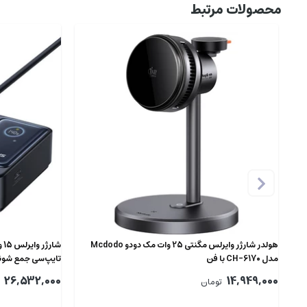
محصولات مرتبط
هولدر شارژر وایرلس مگنتی 25 وات مک دودو Mcdodo
مدل CH-6170 با فن
10170901123-00
26,532,000
14,949,000
تومان