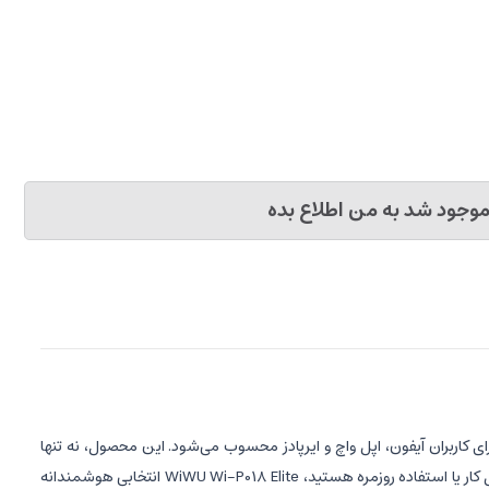
وجود شد به من اطلاع بده
یوو است که با ظرفیت 10000 میلی‌آمپر و شارژ وایرلس 15 وات، یک انتخاب بی‌نظیر برای کاربران آیفون، اپل واچ و ایرپادز محسوب می‌شود. این محصول، نه تنها
طراحی مدرن و جمع‌وجوری دارد، بلکه قابلیت شارژ سه دستگاه به‌صورت همزمان را نیز فراهم می‌کند. اگر به دنبال یک پاوربانک قابل اطمینان برای سفر، محل کار یا استفاده روزمره هستید، WiWU Wi-P018 Elite انتخابی هوشمندانه