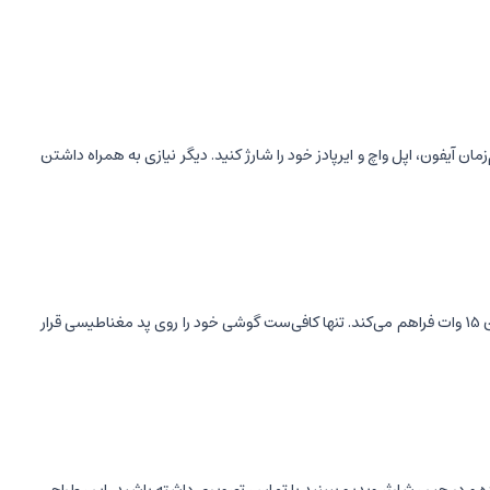
به‌صورت هم‌زمان آیفون، اپل واچ و ایرپادز خود را شارژ کنید. دیگر نیازی به همراه داشتن
با بهره‌گیری از فناوری شارژ بی‌سیم مغناطیسی MagSafe، امکان شارژ آسان و بدون دردسر آیفون‌های سازگار را با حداکثر توان 15 وات فراهم می‌کند. تنها کافی‌ست گوشی خود را روی پد مغناطیسی قرار