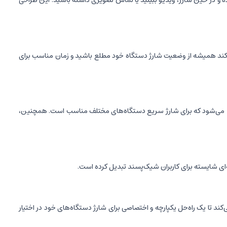
 داده و در حین شارژ، ویدیو ببینید یا تماس تصویری داشته باشید. این طراحی
د. این ویژگی کمک می‌کند همیشه از وضعیت شارژ دستگاه خود مطلع باشید و زمان مناسب برای
مدل Wi-P018 دارای پورت Type-C با قابلیت ورودی و خروجی است. خروجی Type-C آن شامل ولتاژهای 5V⎓3A، 9V⎓2.22A و 12V⎓1.67A می‌شود که برای شارژ سریع دستگاه‌های مختلف مناسب است. همچنین،
ست. این ویژگی به کاربران اپل کمک می‌کند تا یک راه‌حل یکپارچه و اختصاصی برای شارژ دستگاه‌های خود در اختیار