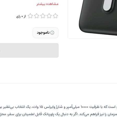
مشاهده بیشتر
از
0
رای
ناموجود
م
Wi-P018 Elite یکی از جدیدترین محصولات سری Elite برند و