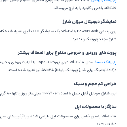
پاوربانک وایرلس
Wi-P018 مجهز به یک پایه‌ی مخفی و تاشو از جنس آ
خلاقانه، راحتی و کاربرد را به اوج می‌رساند.
نمایشگر دیجیتال میزان شارژ
روی بدنه‌ی 18 Power Bank
شارژ مجدد پاوربانک را بدانید.
پورت‌های ورودی و خروجی متنوع برای انعطاف بیشتر
پاوربانک 10000
درگاه لایتنینگ برای شارژ پاوربانک با ولتاژ 5V⎓2A نیز تعبیه شده است.
طراحی کم‌حجم و سبک
این شارژر موبایل قابل حمل با ابعاد 109×71×20 میلی‌متر و وزن تنها 80 گرم، به‌راحتی در کیف یا جیب جا می‌شود. طراحی مینیمال و رنگ‌بندی زیبا، آن را به گزینه‌ای شایسته برای کاربران شیک‌پسند تبدیل کرده است.
سازگار با محصولات اپل
داشته باشند.