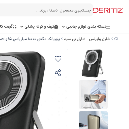
دسته بندی لوازم جانبی
کیف و کوله پشتی
گجت کار
شارژر وایرلس – شارژر بی سیم
پاوربانک مگنتی 10000 میلی‌آمپر 15 وات، شارژر بی‌سیم اپل‌واچ 2.5 وات و تایپ‌سی ویوو Wi-P018