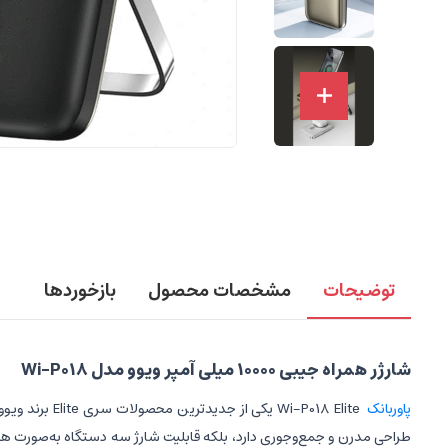
توضیحات
مشخصات محصول
بازخوردها
شارژر همراه جیبی 10000 میلی آمپر ویوو مدل Wi-P018
پاوربانک