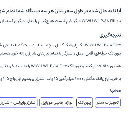
آیا تا به حال شده در طول سفر شارژ هر سه دستگاه شما تمام شود
با WiWU Wi-P018 Elite دیگر لازم نیست هیچ‌کدام را فدای دیگری کنید. این محصول برای افرادی طراحی شده که هم‌زمان چند دستگاه دارند و به عملکرد بالا و طراحی هوشمند اهمیت می‌دهند.
نتیجه‌گیری
WiWU Wi-P018 Elite یک پاوربانک کامل و چندمنظوره است ک
پاوربانک حرفه‌ای، قابل حمل و سازگار با تمام نیازهای شارژ روزانه خود هستی
همین حالا اقدام کنید و پاوربانک WiWU Wi-P018 Elite را به سبد خریدتان اضافه کنید تا همیشه یک منبع شارژ مطمئن همراهتان باشد.
با خرید پاوربانک مگنتی 10000 میلی‌آمپر 15 وات، شارژر بی‌سیم اپل‌واچ 2.5 وات و تایپ‌سی ویوو Wi-P018 از فروشگاه اینترنتی
بخشها :
تجهیزات سفر
پاوربانک
لوازم جانبی موبایل
شارژر وایرلس – شارژر