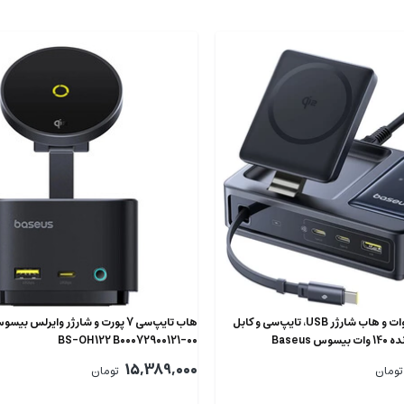
شارژر وایرلس 15 وات و هاب شارژر USB، تایپ‌سی و کابل
تایپ‌سی جمع شونده 140 وات بیسوس Baseus
BS-OH122 B00072900121-00
CCNMS140 P
15,389,000
تومان
تومان