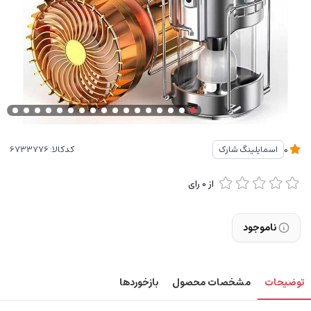
کدکالا:
اسمایلینگ شارک
0
از
0
رای
ناموجود
توضیحات
مشخصات محصول
بازخوردها