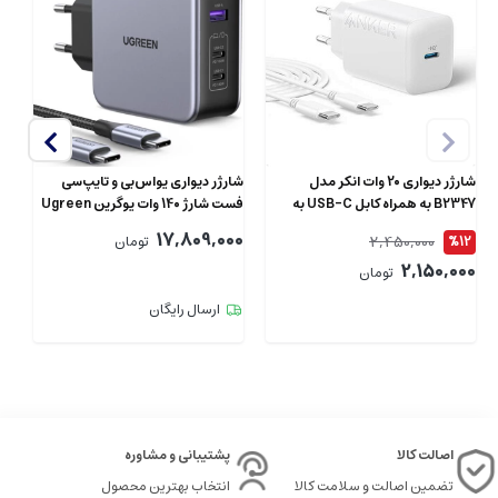
شارژر دیواری 20 وات انکر مدل
شارژر دیواری یو‌اس‌بی و تایپ‌‌سی
B2347 به همراه کابل USB-C به
فست شارژ 140 وات یوگرین Ugreen
طول 1.5 متر
CD289 90549 با کابل دوسر تایپ‌سی
پو
00
17,809,000
2,450,000
%12
تومان
2,150,000
تومان
ارسال رایگان
اصالت کالا
پشتیبانی و مشاوره
تضمین اصالت و سلامت کالا
انتخاب بهترین محصول