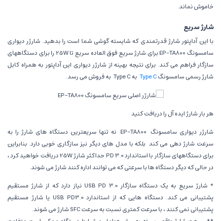
خاموش نماند.
شارژ سریع
با این آداپتور شارژ قدرتمندی که شایسته گوشی شما است را بدهید. شارژر دیواری
سامسونگ EP-TA800 برای شارژ سریع فوق العاده سریع تا 25W را برای دستگاههای
سازگار فراهم می کند. برای نتیجه بهینه از شارژر دیواری این آداپتور به همراه کابل
شارژ رسمی سامسونگ
Type C
به Type C به فروش می رسد.
هر بار شارژ ایده آل را دریافت کنید
شارژر دیواری سامسونگ
EP-TA800
نه تنها سریعترین دستگاه های شارژ را به
سرعت شارژ دهی می کند بلکه با مدل های دیگر نیز سازگاری خوبی دارد. بنابراین
برای دستگاههای سازگار با استاندارد PD 3.0 حداکثر شارژ 25W دریافت خواهید کرد ،
در حالی که دیگر دستگاه ها با سرعتی که می توانند اداره کنند شارژ می شوند.
* شارژ سریع به یک دستگاه سازگار USB PD 3.0 نیاز دارد که از شارژ مستقیم
پشتیبانی می کند. دستگاه هایی که از استاندارد USB PD3.0 یا شارژ مستقیم
پشتیبانی نمی کنند ، با سرعت کمتری نسبت به سرعت SFC شارژ می شوند.