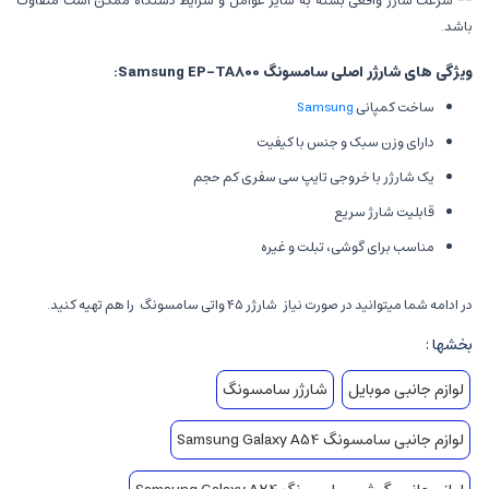
** سرعت شارژ واقعی بسته به سایر عوامل و شرایط دستگاه ممکن است متفاوت
باشد.
ویژگی های شارژر اصلی سامسونگ Samsung EP-TA800:
ساخت کمپانی
Samsung
دارای وزن سبک و جنس با کیفیت
یک شارژر با خروجی تایپ سی سفری کم حجم
قابلیت شارژ سریع
مناسب برای گوشی، تبلت و غیره
در ادامه شما میتوانید در صورت نیاز
شارژر ۴۵ واتی سامسونگ
را هم تهیه کنید.
بخشها :
لوازم جانبی موبایل
شارژر سامسونگ
لوازم جانبی سامسونگ Samsung Galaxy A54