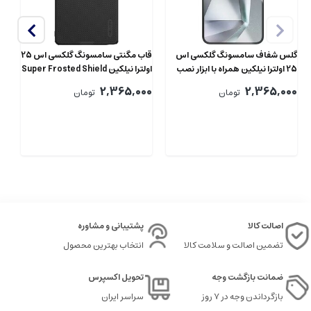
گلس شفاف سامسونگ گلکسی اس
قاب مگنتی سامسونگ گلکسی اس 25
قا
25 اولترا نیلکین همراه با ابزار نصب
اولترا نیلکین Super Frosted Shield
se
Pro Magnetic
Amazing H+ Pro
00
2,365,000
2,365,000
تومان
تومان
اصالت کالا
پشتیبانی و مشاوره
تضمین اصالت و سلامت کالا
انتخاب بهترین محصول
ضمانت بازگشت وجه
تحویل اکسپرس
بازگرداندن وجه در ۷ روز
سراسر ایران