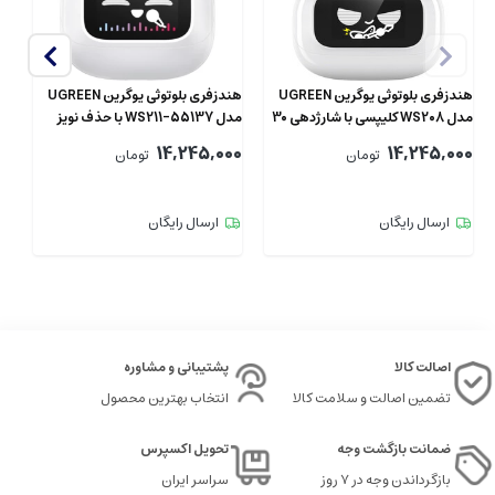
هندزفری بلوتوثی یوگرین UGREEN
هندزفری بلوتوثی یوگرین UGREEN
هد
مدل WS208 کلیپسی با شارژدهی 30
مدل ‎WS211-55137 با حذف نویز
0i
ساعت
ANC
14,245,000
14,245,000
تومان
تومان
2
00
ارسال رایگان
ارسال رایگان
اصالت کالا
پشتیبانی و مشاوره
تضمین اصالت و سلامت کالا
انتخاب بهترین محصول
ضمانت بازگشت وجه
تحویل اکسپرس
بازگرداندن وجه در ۷ روز
سراسر ایران