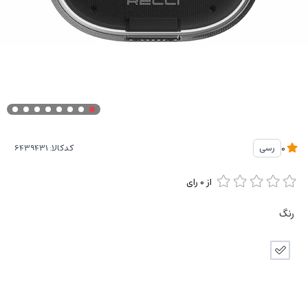
کدکالا:
رسی
0
از
0
رای
رنگ