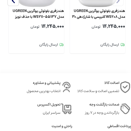
هندزفری بلوتوثی یوگرین UGREEN
هندزفری بلوتوثی یوگرین UGREEN
هد
مدل WS208 کلیپسی با شارژدهی 30
مدل ‎WS211-55137 با حذف نویز
0i
ساعت
ANC
14,245,000
14,245,000
تومان
تومان
2
00
ارسال رایگان
ارسال رایگان
اصالت کالا
پشتیبانی و مشاوره
تضمین اصالت و سلامت کالا
انتخاب بهترین محصول
ضمانت بازگشت وجه
تحویل اکسپرس
بازگرداندن وجه در ۷ روز
سراسر ایران
پرداخت اقساطی
راحتی و امنیت