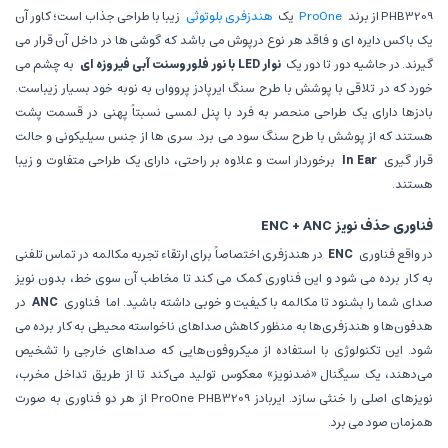
PHB3209 از برند
ProOne
یک
هندزفری بلوتوثی
زیبا با طراحی جذاب است؛ کاور آن
یک باکس دایره ای و فاقد هر نوع درپوش می باشد که گوشی ها در داخل آن قرار می
گیرند. در حاشیه دور تا دور یک
نوار LED با نور فلوروسنت آبی فیروزه ای
به چشم می
خورد که در تلاقی با پوشش با طرح سنگ ایرپادز پرووان به نوبه خود بسیار زیباست.
بادزها دارای یک طراحی منحصر به فرد با پنل لمسی نسبتاً پهنی در قسمت پشت
هستند که از پوشش با طرح سنگ سود می برد. سری ها از جنس سیلیکونی و حالت
قرار گیری
In Ear
برخوردار است و علاوه بر راحتی، دارای یک طراحی متفاوت و زیبا
هستند.
فناوری حذف نویز ENC + ANC
در واقع فناوری
ENC
در هندزفری اختصاصاً برای ارتقاء تجربه مکالمه در تماس تلفنی
به کار برده می شود و این فناوری کمک می کند تا مخاطب آن سوی خط، بدون نویز
صدای شما را بشنود تا مکالمه با کیفیت و خوبی داشته باشید. اما
فناوری‌
ANC
در
هدفون‌ها و هندزفری‌ها به منظور کاهش صداهای ناخواسته محیطی به کار برده می
شود. این تکنولوژی با استفاده از میکروفون‌هایی که صداهای خارجی را تشخیص
می‌دهند، یک سیگنال «ضدنویز» معکوس تولید می‌کند تا از طریق تداخل مخرب،
نویزهای اصلی را خنثی سازد. ایربادز ProOne PHB3209 از هر دو فناوری به صورت
همزمان صود می برد.