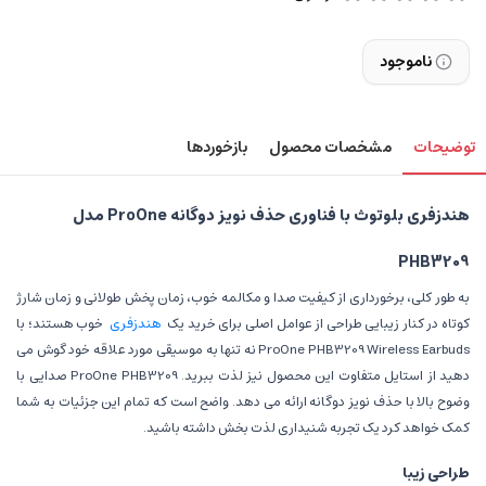
ناموجود
توضیحات
مشخصات محصول
بازخوردها
هندزفری بلوتوث با فناوری حذف نویز دوگانه ProOne مدل
PHB3209
به طور کلی، برخورداری از کیفیت صدا و مکالمه خوب، زمان پخش طولانی و زمان شارژ
کوتاه در کنار زیبایی طراحی از عوامل اصلی برای خرید یک
هندزفری
خوب هستند؛ با
ProOne PHB3209 Wireless Earbuds نه تنها به موسیقی مورد علاقه خود گوش می
دهید از استایل متفاوت این محصول نیز لذت ببرید. ProOne PHB3209 صدایی با
وضوح بالا با حذف نویز دوگانه ارائه می دهد. واضح است که تمام این جزئیات به شما
کمک خواهد کرد یک تجربه شنیداری لذت بخش داشته باشید.
طراحی زیبا