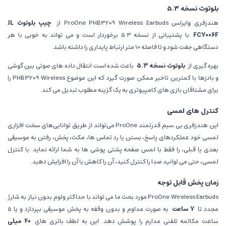
بلوتوث نسخه 5.3
هندزفری وایرلس ProOne PHB3209 Wireless Earbuds از
چیپ بلوتوث JL
FC7006F
با پشتیبانی از نسخه 5.3 برخوردار است و می تواند به خوبی با هر
دستگاهی جفت شود و تا فاصله 10 متر ارتباط پایداری را داشته باشد.
بهره گیری از
بلوتوث نسخه 5.3
باعث شده است انتقال داده های صوتی بین گوشی
و بادزها با کمترین تاخیر ممکن صورت گیرد که این موضوع PHB3209 Wireless را
برای مشتاقان بازی های کامپیوتری به یک گزینه مطلوب تبدیل می کند.
کنترل های لمسی
این هندزفری بی سیم قدرتمند ProOne می‌تواند از طریق توانایی‌های سخت افزاری
لمسی خود عملکردهای پاسخ، بستن یا رد تماس ها، مکث، پخش، رفتن به موسیقی
بعدی یا قبلی، را فقط با لمس صفحه پشتی پوشی ها به شما ارائه نماید. با کنترل
لمسی، حتی می توانید صدا را کنترل کنید، آن را کاهش یا آن را افزایش دهید.
زمان پخش قابل توجه
ProOne Wireless Earbuds مورد بحث ما می تواند با حداکثر ولوم بدون نیاز به شارژ
مجدد تا
7 ساعت
به صورت مداوم و بدون وقفه به پخش موسیقی بپردازد و یا 5
ساعت مکالمه تلفنی مدارم را پوشش دهد. این به لطف باتری های
40 میلی