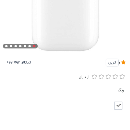
کدکالا:
گرین
0
از
0
رای
رنگ