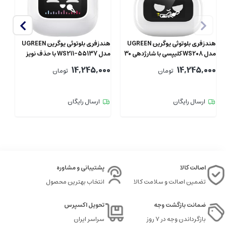
هندزفری بلوتوثی یوگرین UGREEN
هندزفری بلوتوثی یوگرین UGREEN
هد
مدل WS208 کلیپسی با شارژدهی 30
مدل ‎WS211-55137 با حذف نویز
0i
ساعت
ANC
14,245,000
14,245,000
تومان
تومان
2
00
ارسال رایگان
ارسال رایگان
اصالت کالا
پشتیبانی و مشاوره
تضمین اصالت و سلامت کالا
انتخاب بهترین محصول
ضمانت بازگشت وجه
تحویل اکسپرس
بازگرداندن وجه در ۷ روز
سراسر ایران