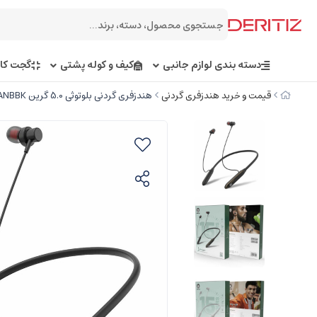
دسته بندی لوازم جانبی
کیف و کوله پشتی
گجت کار
قیمت و خرید هندزفری گردنی
هندزفری گردنی بلوتوثی 5.0 گرین GNLARISANBBK