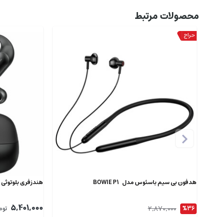
محصولات مرتبط
هدفون بی سیم باسئوس مدل BOWIE P1
هندزفری بلوتوثی دور
5,401,000
2,870,000
%36
توم