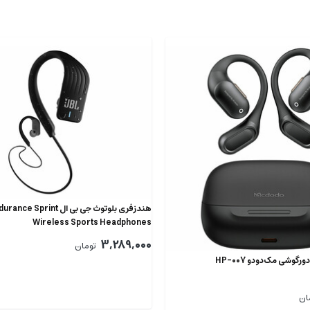
هندزفری بلوتوث جی بی ال  Sprint
Wireless Sports Headphones
3,289,000
تومان
گوشی مک‌دودو HP-007
ان