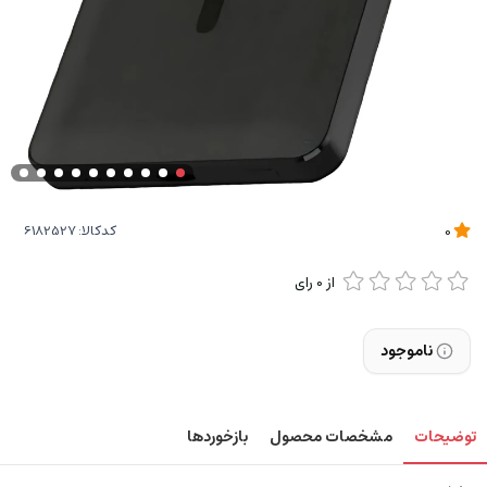
کدکالا:
0
از
0
رای
ناموجود
توضیحات
مشخصات محصول
بازخوردها