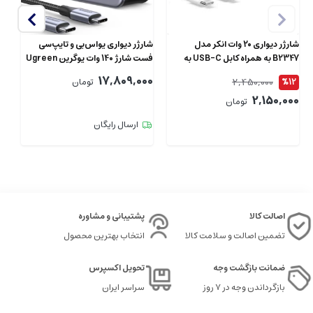
شارژر دیواری 20 وات انکر مدل
شارژر دیواری یو‌اس‌بی و تایپ‌‌سی
B2347 به همراه کابل USB-C به
فست شارژ 140 وات یوگرین Ugreen
طول 1.5 متر
CD289 90549 با کابل دوسر تایپ‌سی
پو
00
17,809,000
2,450,000
%12
تومان
2,150,000
تومان
ارسال رایگان
اصالت کالا
پشتیبانی و مشاوره
تضمین اصالت و سلامت کالا
انتخاب بهترین محصول
ضمانت بازگشت وجه
تحویل اکسپرس
بازگرداندن وجه در ۷ روز
سراسر ایران