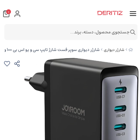
0
جستجوی محصول، دسته، برند...
شارژر دیواری سوپر فست شارژ تایپ سی و یو اس بی 100 وات با کابل دو سر تایپ سی جویروم JR-TCG04EU
شارژر دیواری