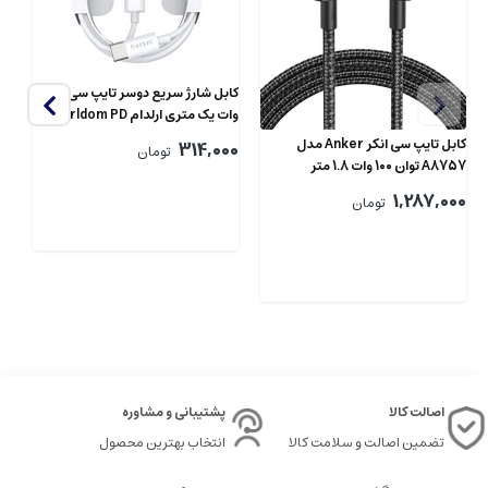
کابل شارژ سریع دوسر تایپ سی 60
کا
وات یک متری ارلدام Earldom PD
P-
Charging Cable 1m 60W EC-166
کابل تایپ سی انکر Anker مدل
00
314,000
تومان
US
A8757 توان 100 وات 1.8 متر
1,287,000
تومان
اصالت کالا
پشتیبانی و مشاوره
تضمین اصالت و سلامت کالا
انتخاب بهترین محصول