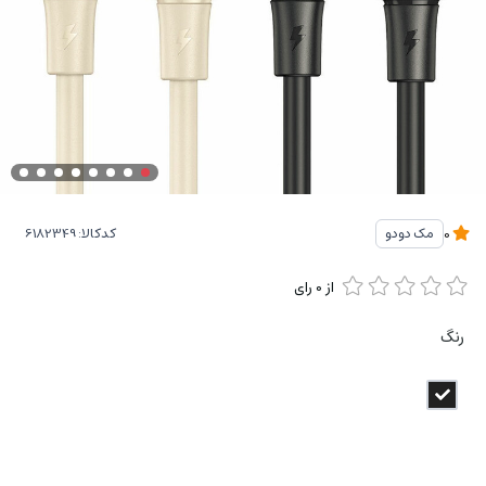
کدکالا:
مک دودو
0
از
0
رای
رنگ