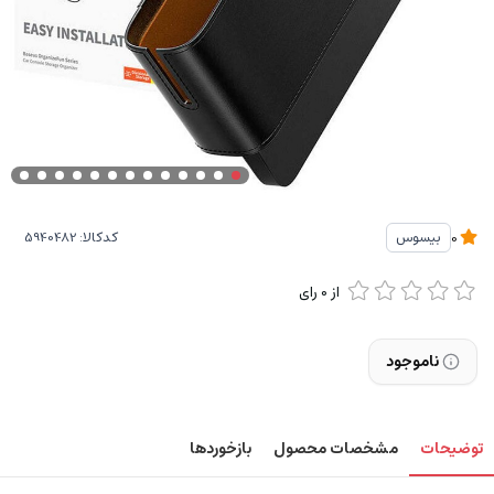
کدکالا:
بیسوس
0
از
0
رای
ناموجود
توضیحات
مشخصات محصول
بازخوردها