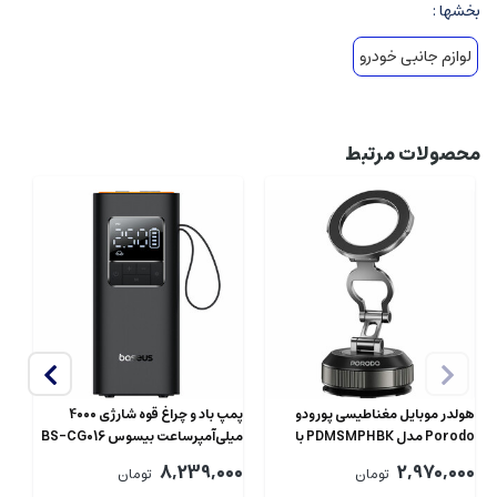
بخشها :
لوازم جانبی خودرو
محصولات مرتبط
QW
هولدر موبایل مغناطیسی پورودو
پمپ باد و چراغ قوه شارژی 4000
00
Porodo مدل PDMSMPHBK با
میلی‌آمپرساعت بیسوس BS-CG016
مکش وکیوم
C11159300111-00
8,239,000
2,970,000
تومان
تومان