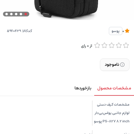
کدکالا:
پوسو
0
از
0
رای
ناموجود
مشخصات محصول
بازخوردها
مشخصات کیف دستی
لوازم جانبی یواس‌بی‌دار
PS-827 8.2 inch پوسو