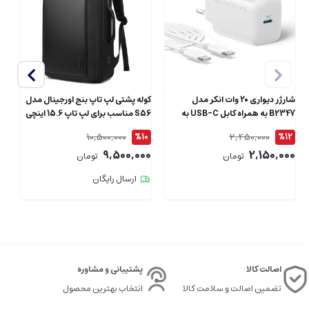
شارژر دیواری 20 وات انکر مدل
کوله پشتی لپ تاپ بنج اورجینال مدل
B2347 به همراه کابل USB-C به
S56 مناسب برای لپ تاپ 15.6 اینچی
طول 1.5 متر
ای
10,500,000
2,450,000
4
%10
%12
00
9,500,000
2,150,000
تومان
تومان
ارسال رایگان
اصالت کالا
پشتیبانی و مشاوره
تضمین اصالت و سلامت کالا
انتخاب بهترین محصول