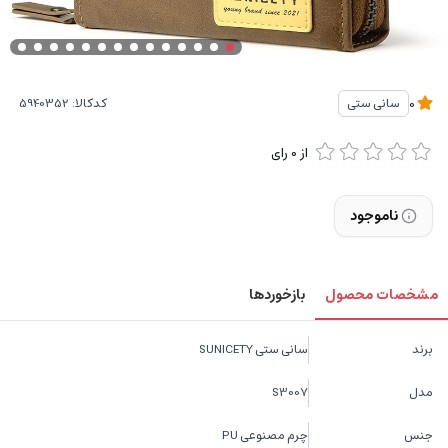
کدکالا:
سانی ستی
0
از
0
رای
ناموجود
مشخصات محصول
بازخوردها
برند
سانی ستی SUNICETY
مدل
S3007
جنس
چرم مصنوعی PU