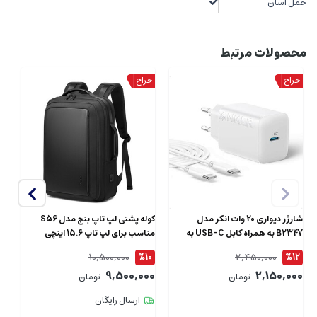
حمل آسان
محصولات مرتبط
شارژر دیواری 20 وات انکر مدل
کوله پشتی لپ تاپ بنج مدل S56
B2347 به همراه کابل USB-C به
مناسب برای لپ تاپ 15.6 اینچی
طول 1.5 متر
ای
10,500,000
2,450,000
4
%10
%12
00
9,500,000
2,150,000
تومان
تومان
ارسال رایگان