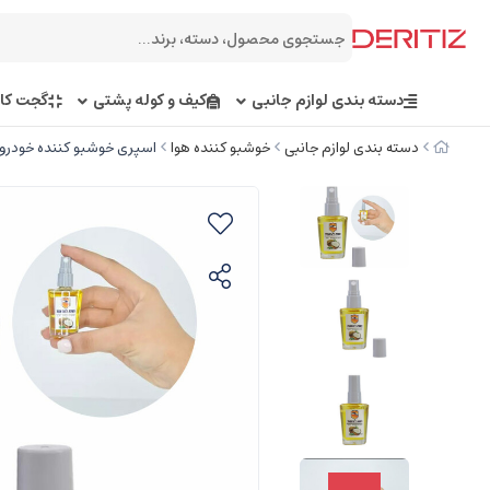
دسته بندی لوازم جانبی
کیف و کوله پشتی
گجت کار
دسته بندی لوازم جانبی
خوشبو کننده هوا
اسپری خوشبو کننده خودرو 10 میلی لیتر نارگیل تام کلین m Klein TC-FI10NDS car air freshener spray