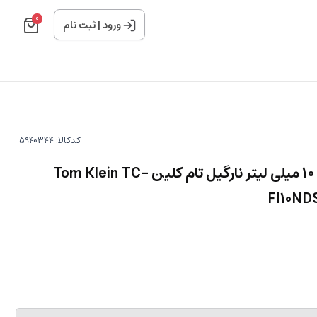
0
ورود
|
ثبت نام
کدکالا:
اسپری خوشبو کننده خودرو 10 میلی لیتر نارگیل تام کلین Tom Klein TC-
FI10NDS