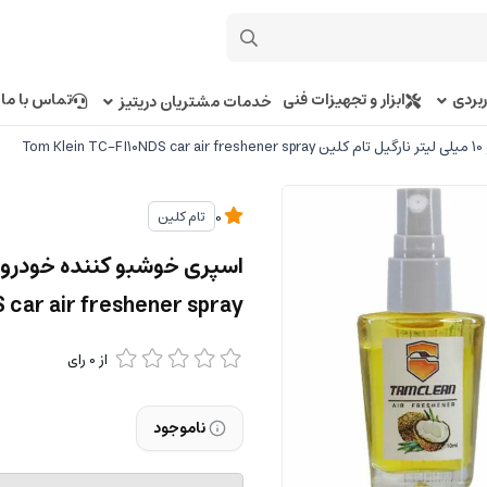
بردی
ابزار و تجهیزات فنی
تماس با ما
خدمات مشتریان دریتیز
To
تام کلین
0
 car air freshener spray
از
0
رای
ناموجود