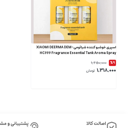
اسپری خوشبو کننده شیائومیXIAOMI DEERMA DEM-
HC666 Fragrance Essential Tank Aroma Spray
Cans (38g x 3pcs)
1,450,000
%9
1,318,000
تومان
اصالت کالا
پشتیبانی و مشا