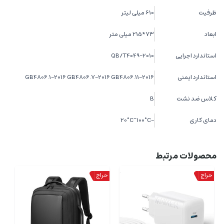
ظرفیت
610 میلی لیتر
ابعاد
73*215 میلی متر
استاندارد اجرایی
QB/T4049-2010
استاندارد ایمنی
GB4806.1-2016 GB4806.7-2016 GB4806.11-2016
کلاس ضد نشت
B
دمای کاری
-20°C~100°C
محصولات مرتبط