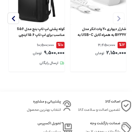
شارژر دیواری 20 وات انکر مدل
کوله پشتی لپ تاپ بنج مدل S56
B2347 به همراه کابل USB-C به
مناسب برای لپ تاپ 15.6 اینچی
طول 1.5 متر
ای
10,500,000
2,450,000
4
%10
%12
00
9,500,000
2,150,000
تومان
تومان
ارسال رایگان
اصالت کالا
پشتیبانی و مشاوره
تضمین اصالت و سلامت کالا
انتخاب بهترین محصول
ضمانت بازگشت وجه
تحویل اکسپرس
بازگرداندن وجه در ۷ روز
سراسر ایران