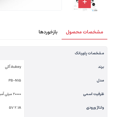
مشخصات محصول
بازخوردها
مشخصات پاوربانک
برند
Aukey آکی
مدل
PB-N15
ظرفیت اسمی
20000 میلی آمپر ساعت
ولتاژ ورودی
5V 2.1A