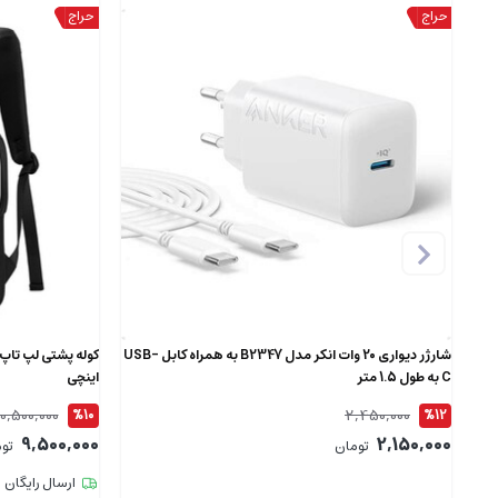
شارژر دیواری 20 وات انکر مدل B2347 به همراه کابل USB-
C به طول 1.5 متر
اینچی
10,500,000
2,450,000
%10
%12
9,500,000
2,150,000
تومان
تو
ارسال رایگان