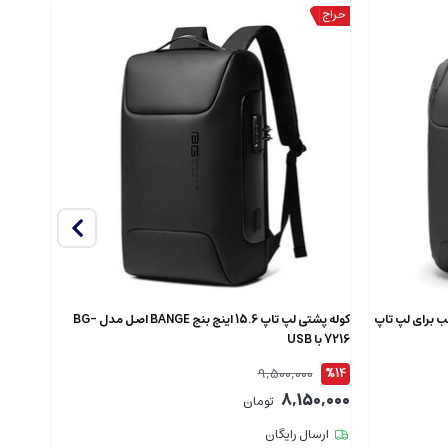
دل 7802 اصل مناسب برای لپ تاپ
کوله پشتی لپ تاپ 15.6 اینچ بنج BANGE اصل مدل BG-
7216 با USB
XJ325 ضدآ
9,500,000
%12
%14
9,000
8,150,000
تومان
ارسال رایگان
ارس