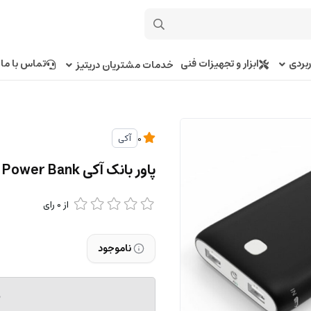
بردی
ابزار و تجهیزات فنی
تماس با ما
خدمات مشتریان دریتیز
آکی
0
پاور بانک آکی Aukey PB-N15 20000mAh Power Bank
از
0
رای
ناموجود
م