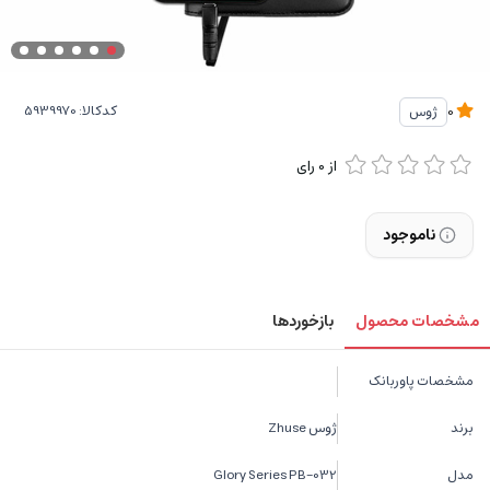
کدکالا:
ژوس
0
از
0
رای
ناموجود
مشخصات محصول
بازخوردها
مشخصات پاوربانک
برند
ژوس Zhuse
مدل
Glory Series PB-032