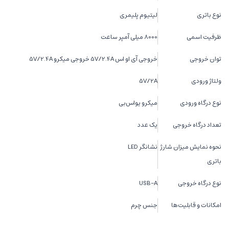
نوع باتری
لیتیوم پلیمری
ظرفیت اسمی
8000 میلی آمپر ساعت
توان خروجی
خروجی آی او اس 5V/2.4A خروجی میکرو 5V/2.4A
ولتاژ ورودی
5V/2A
نوع درگاه ورودی
میکرو یو‌اس‌بی
تعداد درگاه خروجی
یک عدد
نحوه نمایش میزان شارژ
نشانگر LED
باتری
نوع درگاه خروجی
USB-A
امکانات و قابلیت‌ها
جنس چرم