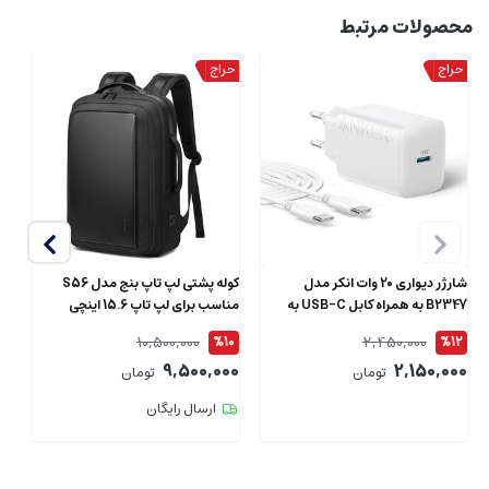
محصولات مرتبط
شارژر دیواری 20 وات انکر مدل
کوله پشتی لپ تاپ بنج مدل S56
B2347 به همراه کابل USB-C به
مناسب برای لپ تاپ 15.6 اینچی
طول 1.5 متر
ای
10,500,000
2,450,000
4
%10
%12
00
9,500,000
2,150,000
تومان
تومان
ارسال رایگان