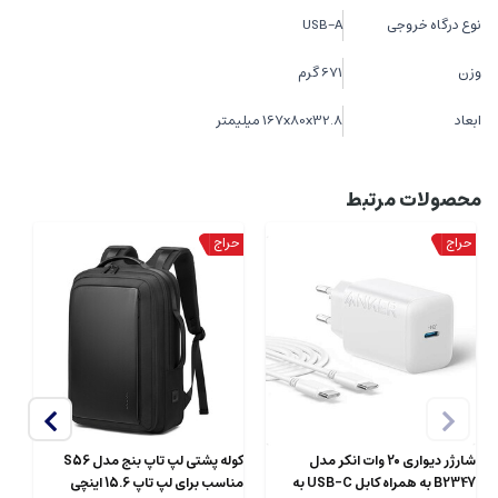
نوع درگاه خروجی
USB-A
وزن
671 گرم
ابعاد
167x80x32.8 میلیمتر
محصولات مرتبط
شارژر دیواری 20 وات انکر مدل
کوله پشتی لپ تاپ بنج مدل S56
B2347 به همراه کابل USB-C به
مناسب برای لپ تاپ 15.6 اینچی