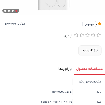
کدکالا:
روموس
0
از
0
رای
ناموجود
مشخصات محصول
بازخوردها
مشخصات پاوربانک
برند
روموس Romoss
مدل
Sense 8 Plus PHP30 Pro