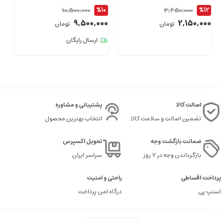
طول 1.5 متر
ای
10,500,000
2,450,000
4
%10
%12
00
9,500,000
2,150,000
تومان
تومان
ارسال رایگان
اصالت کالا
پشتیبانی و مشاوره
تضمین اصالت و سلامت کالا
انتخاب بهترین محصول
ضمانت بازگشت وجه
تحویل اکسپرس
بازگرداندن وجه در ۷ روز
سراسر ایران
پرداخت اقساطی
راحتی و امنیت
اسنپ پی
درگاه امن پرداخت