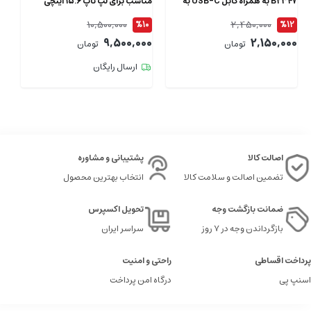
B2347 به همراه کابل USB-C به
مناسب برای لپ تاپ 15.6 اینچی
طول 1.5 متر
ای
10,500,000
2,450,000
4
%10
%12
00
9,500,000
2,150,000
تومان
تومان
ارسال رایگان
اصالت کالا
پشتیبانی و مشاوره
تضمین اصالت و سلامت کالا
انتخاب بهترین محصول
ضمانت بازگشت وجه
تحویل اکسپرس
بازگرداندن وجه در ۷ روز
سراسر ایران
پرداخت اقساطی
راحتی و امنیت
اسنپ پی
درگاه امن پرداخت