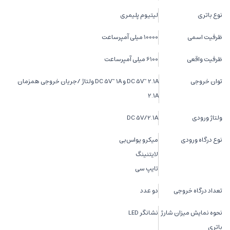
نوع باتری
لیتیوم پلیمری
ظرفیت اسمی
10000 میلی آمپرساعت
ظرفیت واقعی
6100 میلی آمپرساعت
توان خروجی
DC 5V~ 2.1A و DC 5V~ 1A ولتاژ /جریان خروجی همزمان
2.1A
ولتاژ ورودی
DC 5V/2.1A
نوع درگاه ورودی
میکرو یو‌اس‌بی
لایتنینگ
تایپ سی
تعداد درگاه خروجی
دو عدد
نحوه نمایش میزان شارژ
نشانگر LED
باتری