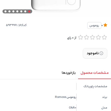
کدکالا:
روموس
0
از
0
رای
ناموجود
مشخصات محصول
بازخوردها
مشخصات پاوربانک
برند
روموس Romoss
مدل
OM10