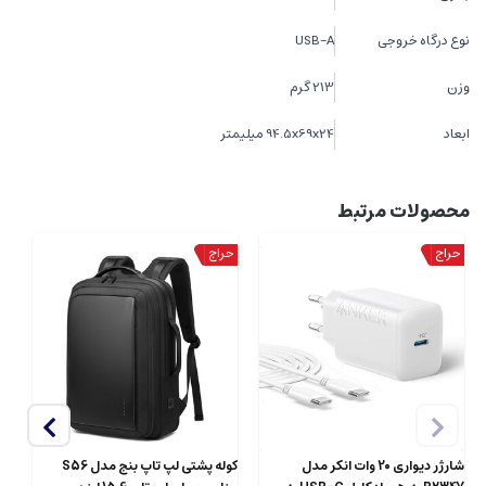
نوع درگاه خروجی
USB-A
وزن
213 گرم
ابعاد
94.5x69x24 میلیمتر
محصولات مرتبط
شارژر دیواری 20 وات انکر مدل
کوله پشتی لپ تاپ بنج مدل S56