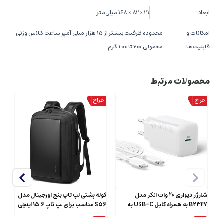
ابعاد
21 × 82 × 168 میلی‌متر
امکانات و
محدوده ظرفیت بیشتر از 15 هزار میلی ‌آمپر‌ ساعت کلاس وزنی
قابلیت‌ها
معمولی 200 تا 400 گرم
محصولات مرتبط
شارژر دیواری 20 وات انکر مدل
کوله پشتی لپ تاپ بنج اورجینال مدل
B2347 به همراه کابل USB-C به
S56 مناسب برای لپ تاپ 15.6 اینچی
طول 1.5 متر
ای