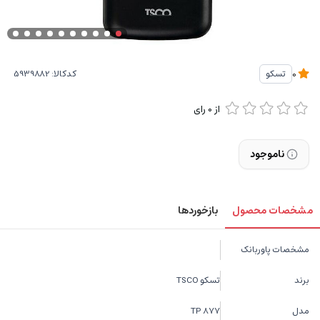
کدکالا:
تسکو
0
از
0
رای
ناموجود
مشخصات محصول
بازخوردها
مشخصات پاوربانک
برند
تسکو TSCO
مدل
TP 877