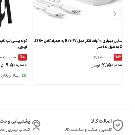
شارژر دیواری 20 وات انکر مدل B2347 به همراه کابل USB-
C به طول 1.5 متر
اینچی
10,500,000
2,450,000
%10
%12
9,500,000
2,150,000
تومان
تو
ارسال رایگان
اصالت کالا
پشتیبانی و مشا
تضمین اصالت و سلامت کالا
انتخاب بهترین م