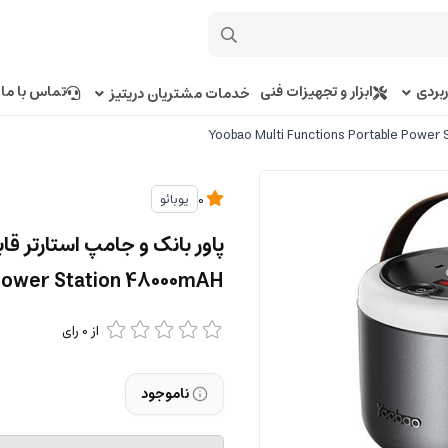
بردی
ابزار و تجهیزات فنی
تماس با ما
خدمات مشتریان دریتیز
یوبائو
0
ower Station 48000mAH
از
0
رای
ناموجود