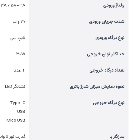
ولتاژ ورودی
V-3A / 5V-3A
شدت جریان ورودی
30 وات
نوع درگاه ورودی
تایپ سی
حداکثر توان خروجی
30W
تعداد درگاه خروجی
4 عدد
نحوه نمایش میزان شارژ باتری
نشانگر LED
نوع درگاه خروجی
Type-C
USB
Mico USB
سازگار با
قدرت نور 5 وات