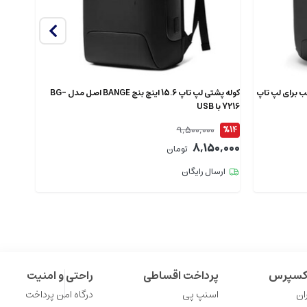
دل 7802 اصل مناسب برای لپ تاپ
کوله پشتی لپ تاپ 15.6 اینچ بنج BANGE اصل مدل BG-
7216 با USB
XJ325 ضدآ
9,500,000
%12
%14
9,000
8,150,000
تومان
ارسال رایگان
ارس
اکسپرس
پرداخت اقساطی
راحتی و امنیت
ان
اسنپ پی
درگاه امن پرداخت