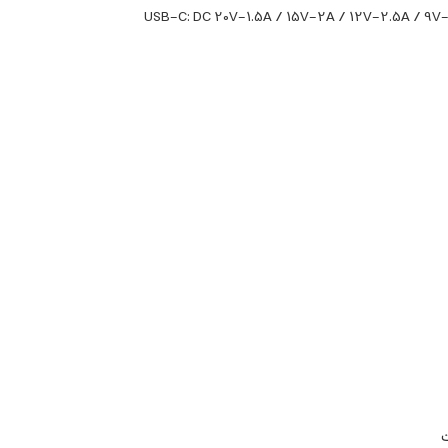
USB-C: DC 20V-1.5A / 15V-2A / 12V-2.5A / 9