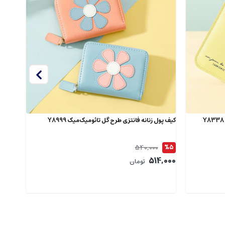
D-A0G
,000
کیف پول زنانه فانتزی طرح گل تائومیک‌میک Y8999
540,000
%5
514,000
تومان