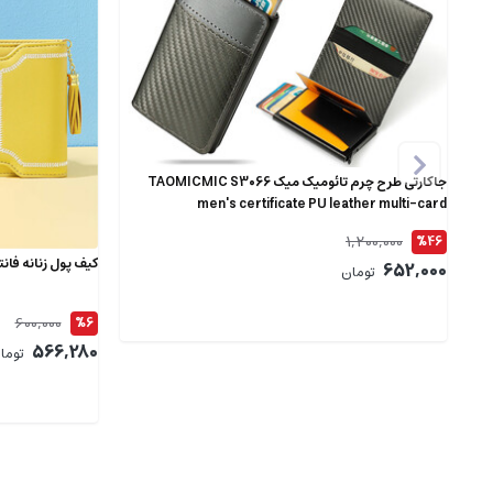
جاکارتی طرح چرم تائومیک میک TAOMICMIC S3066
men's certificate PU leather multi-card
1,200,000
%46
کیف پول زنانه فانتز
652,000
تومان
600,000
%6
566,280
توما