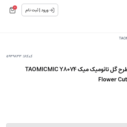
0
ورود
|
ثبت نام
کدکالا:
کیف پول فانتزی تاشو زنانه طرح گل تائومیک میک TAOMICMIC Y8074
Flower Cut